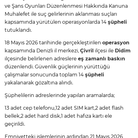
ve Şans Oyunları Düzenlenmesi Hakkında Kanuna
Muhalefet ile suç gelirlerinin aklanması suçları
kapsamında yürütülen operasyonlarda 14
şüpheli
tutuklandı.
18 Mayıs 2026 tarihinde gerçekleştirilen
operasyon
kapsamında Denizli il merkezi,
Çivril
ilçesi ile
Didim
ilçesinde belirlenen adreslere
eş zamanlı baskın
düzenlendi. Güvenlik güçlerinin yürüttüğü
çalışmalar sonucunda toplam 14
şüpheli
yakalanarak gözaltına alındı.
Şüphelilerin adreslerinde yapılan aramalarda;
13 adet cep telefonu,12 adet SIM kart,2 adet flash
bellek,2 adet hard disk,1 adet hafıza kartı ele
geçirildi.
Emniyetteki işlemlerinin ardından 21 Mayıs 2026