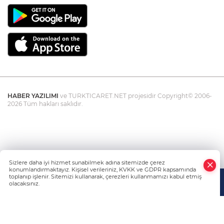
HABER YAZILIMI
ve TURKTICARET.NET projesidir Copyright© 2006-
2026 Tüm hakları saklıdır.
Sizlere daha iyi hizmet sunabilmek adına sitemizde çerez
konumlandırmaktayız. Kişisel verileriniz, KVKK ve GDPR kapsamında
toplanıp işlenir. Sitemizi kullanarak, çerezleri kullanmamızı kabul etmiş
olacaksınız.
Anasayfa
Haber Ara
Yazarlar