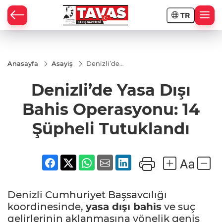
TR
Anasayfa
Asayiş
Denizli’de
Yasa Dışı
Bahis
Denizli’de Yasa Dışı
Operasyonu:
14 Şüpheli
Tutuklandı
Bahis Operasyonu: 14
Şüpheli Tutuklandı
Denizli Cumhuriyet Başsavcılığı
koordinesinde,
yasa dışı bahis
ve suç
gelirlerinin aklanmasına yönelik geniş