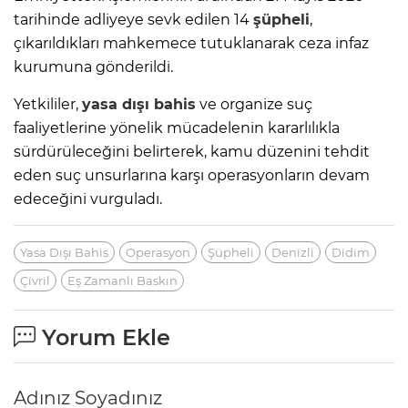
tarihinde adliyeye sevk edilen 14
şüpheli
,
çıkarıldıkları mahkemece tutuklanarak ceza infaz
kurumuna gönderildi.
Yetkililer,
yasa dışı bahis
ve organize suç
faaliyetlerine yönelik mücadelenin kararlılıkla
sürdürüleceğini belirterek, kamu düzenini tehdit
eden suç unsurlarına karşı operasyonların devam
edeceğini vurguladı.
Yasa Dışı Bahis
Operasyon
Şüpheli
Denizli
Didim
Çivril
Eş Zamanlı Baskın
Yorum Ekle
Adınız Soyadınız