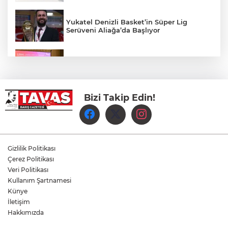
Yukatel Denizli Basket’in Süper Lig
Serüveni Aliağa’da Başlıyor
Aydem Perakende, Denizli İş Dünyasını
Enerji Gündeminde buluşturdu
Bizi Takip Edin!
Çameli’de Festival Coşkusu Yatırımların
Açılışıyla Taçlandı
Denizli Büyükşehir Belediyespor Kadın
Voleybol Takımı yeni sezon hazırlıklarına
Gizlilik Politikası
başladı
Çerez Politikası
Veri Politikası
Yukatel Denizli Basket, Egemen Güven
Kullanım Şartnamesi
ve Mustafa Sami Yılmaz’la yola devam
Künye
dedi
İletişim
Hakkımızda