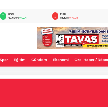
u
USD
EUR
47,6994
%0,01
55,1251
%-0,05
Spor
Eğitim
Gündem
Ekonomi
Özel Haber / Röpor