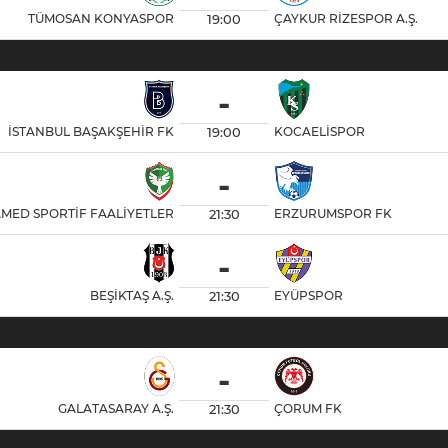
19:00
TÜMOSAN KONYASPOR
ÇAYKUR RİZESPOR A.Ş.
-
19:00
İSTANBUL BAŞAKŞEHİR FK
KOCAELİSPOR
-
21:30
MED SPORTİF FAALİYETLER
ERZURUMSPOR FK
-
21:30
BEŞİKTAŞ A.Ş.
EYÜPSPOR
-
21:30
GALATASARAY A.Ş.
ÇORUM FK