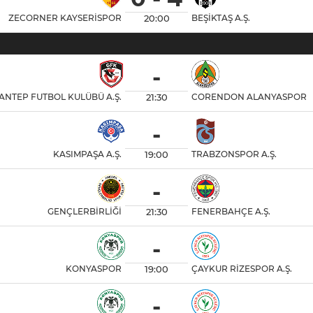
20:00
ZECORNER KAYSERİSPOR
BEŞİKTAŞ A.Ş.
-
21:30
ANTEP FUTBOL KULÜBÜ A.Ş.
CORENDON ALANYASPOR
-
19:00
KASIMPAŞA A.Ş.
TRABZONSPOR A.Ş.
-
21:30
GENÇLERBİRLİĞİ
FENERBAHÇE A.Ş.
-
19:00
KONYASPOR
ÇAYKUR RİZESPOR A.Ş.
-