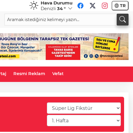
Hava Durumu
TR
Denizli
34 °
GBP
CHF
64,3772
%0,00
58,9246
%-0,19
taj
Resmi Reklam
Vefat