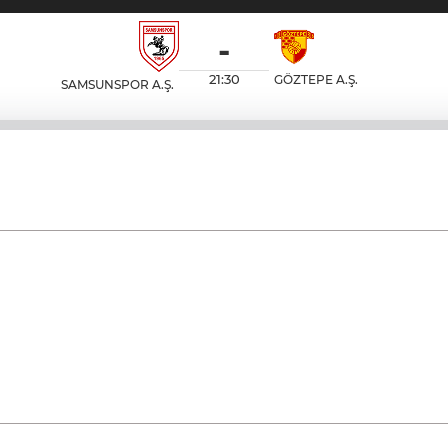
-
21:30
GÖZTEPE A.Ş.
SAMSUNSPOR A.Ş.