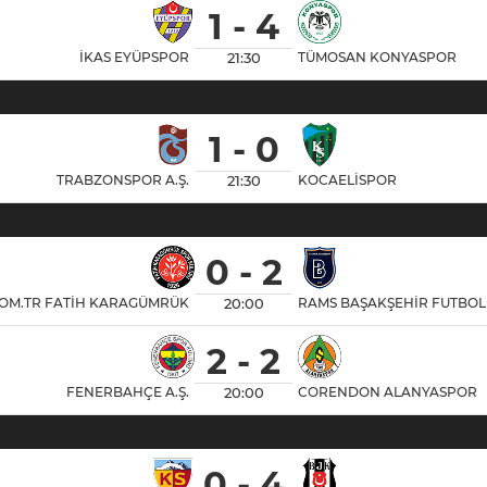
1 - 4
21:30
İKAS EYÜPSPOR
TÜMOSAN KONYASPOR
1 - 0
21:30
TRABZONSPOR A.Ş.
KOCAELİSPOR
0 - 2
20:00
.COM.TR FATİH KARAGÜMRÜK
RAMS BAŞAKŞEHİR FUTBOL
2 - 2
20:00
FENERBAHÇE A.Ş.
CORENDON ALANYASPOR
0 - 4