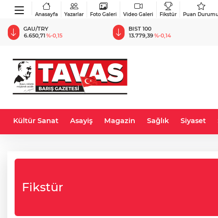
Anasayfa
Yazarlar
Foto Galeri
Video Galeri
Fikstür
Puan Durum
GAU/TRY
BIST 100
6.650,71
%-0,15
13.779,39
%-0,14
Kültür Sanat
Asayiş
Magazin
Sağlık
Siyaset
Fikstür