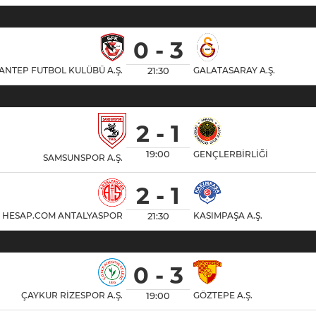
0 - 3
21:30
ANTEP FUTBOL KULÜBÜ A.Ş.
GALATASARAY A.Ş.
2 - 1
19:00
GENÇLERBİRLİĞİ
SAMSUNSPOR A.Ş.
2 - 1
21:30
HESAP.COM ANTALYASPOR
KASIMPAŞA A.Ş.
0 - 3
19:00
ÇAYKUR RİZESPOR A.Ş.
GÖZTEPE A.Ş.