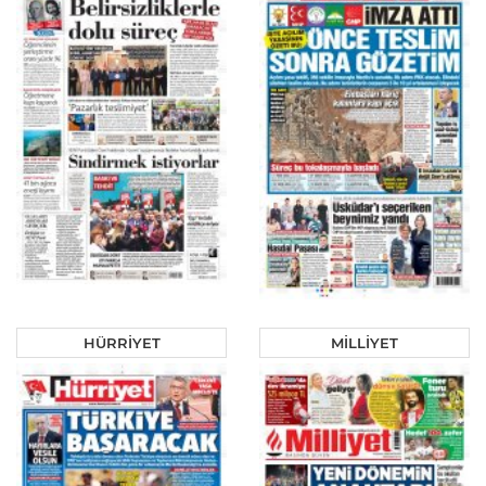
HÜRRİYET
MİLLİYET