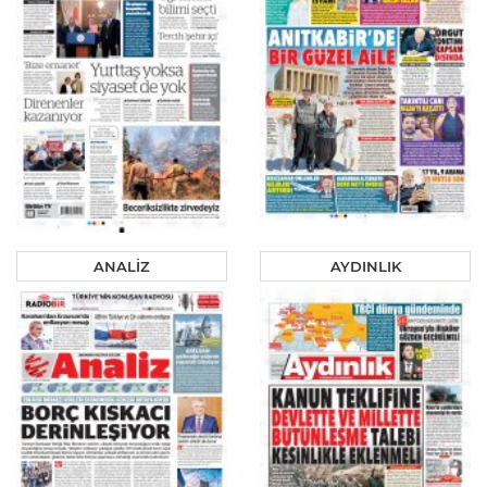
ANALİZ
AYDINLIK