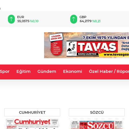
u
EUR
GBP
55,0575
%0,10
64,2179
%0,21
Spor
Eğitim
Gündem
Ekonomi
Özel Haber / Röpor
CUMHURİYET
SÖZCÜ