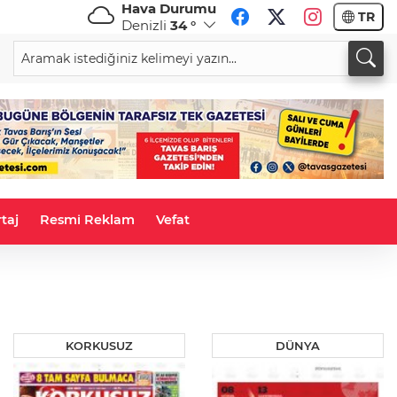
Hava Durumu
TR
Denizli
34 °
CHF
CAD
58,8394
%-0,14
33,9657
%0,06
taj
Resmi Reklam
Vefat
KORKUSUZ
DÜNYA