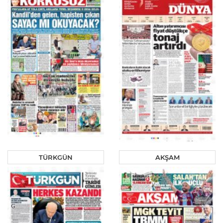
TÜRKGÜN
AKŞAM