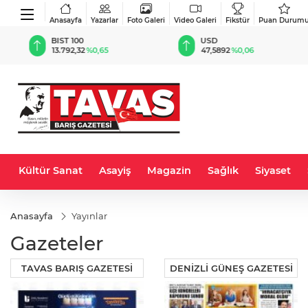
Anasayfa
Yazarlar
Foto Galeri
Video Galeri
Fikstür
Puan Durum
BIST 100
USD
13.792,32
%0,65
47,5892
%0,06
Kültür Sanat
Asayiş
Magazin
Sağlık
Siyaset
Anasayfa
Yayınlar
Gazeteler
TAVAS BARIŞ GAZETESİ
DENİZLİ GÜNEŞ GAZETESİ