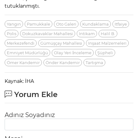
tutuklanmıştı.
Yangın
Pamukkale
Oto Galeri
Kundaklama
Itfaiye
Polis
Dokuzkavaklar Mahallesi
Intikam
Halil B.
Merkezefendi
Gümüşçay Mahallesi
Inşaat Malzemeleri
Emniyet Müdürlüğü
Olay Yeri İnceleme
Şüpheli
Ömer Kandemir
Önder Kandemir
Tartışma
Kaynak: İHA
Yorum Ekle
Adınız Soyadınız