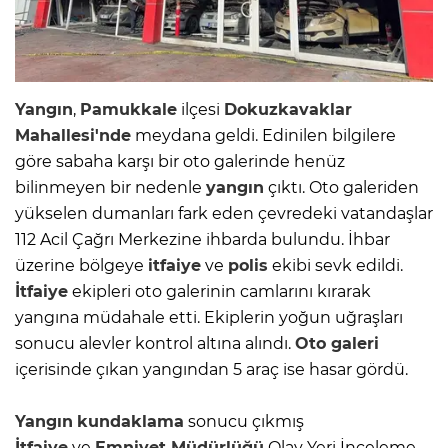
Yangın
,
Pamukkale
ilçesi
Dokuzkavaklar
Mahallesi'nde
meydana geldi. Edinilen bilgilere
göre sabaha karşı bir oto galerinde henüz
bilinmeyen bir nedenle
yangın
çıktı. Oto galeriden
yükselen dumanları fark eden çevredeki vatandaşlar
112 Acil Çağrı Merkezine ihbarda bulundu. İhbar
üzerine bölgeye
itfaiye
ve
polis
ekibi sevk edildi.
İtfaiye
ekipleri oto galerinin camlarını kırarak
yangına müdahale etti. Ekiplerin yoğun uğraşları
sonucu alevler kontrol altına alındı.
Oto galeri
içerisinde çıkan yangından 5 araç ise hasar gördü.
Yangın
kundaklama
sonucu çıkmış
İtfaiye
ve
Emniyet Müdürlüğü
Olay Yeri İnceleme