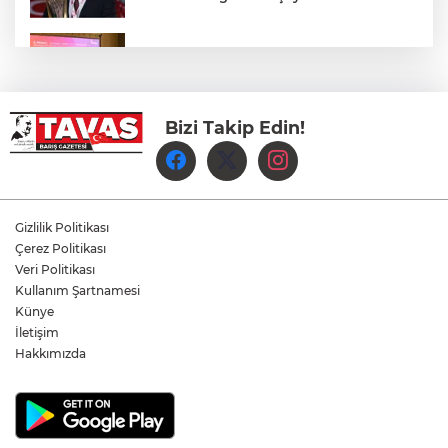
Aydem Perakende, Denizli İş Dünyasını
Enerji Gündeminde buluşturdu
Bizi Takip Edin!
Çameli’de Festival Coşkusu Yatırımların
Açılışıyla Taçlandı
Denizli Büyükşehir Belediyespor Kadın
Voleybol Takımı yeni sezon hazırlıklarına
Gizlilik Politikası
başladı
Çerez Politikası
Veri Politikası
Yukatel Denizli Basket, Egemen Güven
Kullanım Şartnamesi
ve Mustafa Sami Yılmaz’la yola devam
Künye
dedi
İletişim
Hakkımızda