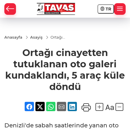
TR
Anasayfa
Asayiş
Ortağı
cinayetten
tutuklanan
Ortağı cinayetten
oto galeri
kundaklandı,
5 araç küle
tutuklanan oto galeri
döndü
kundaklandı, 5 araç küle
döndü
Denizli'de sabah saatlerinde yanan oto