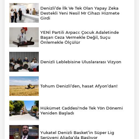
Denizli’de İlk Ve Tek Olan Yapay Zeka
Destekli Yeni Nesil Mr Cihazı Hizmete
Girdi
YENİ Partili Arpacı: Çocuk Adaletinde
Başarı Ceza Vermekle Değil, Suçu
Önlemekle Ölçülür
Denizli Leblebisine Uluslararası Vizyon
Tohum Denizli’den, hasat Afyon’dan!
Hükümet Caddesi'nde Tek Yön Dönemi
Yeniden Başladı
Yukatel Denizli Basket’in Süper Lig
Serüveni Aliağa’da Başlıyor