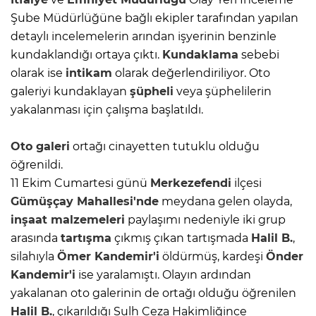
Şube Müdürlüğüne bağlı ekipler tarafından yapılan
detaylı incelemelerin arından işyerinin benzinle
kundaklandığı ortaya çıktı.
Kundaklama
sebebi
olarak ise
intikam
olarak değerlendiriliyor. Oto
galeriyi kundaklayan
şüpheli
veya şüphelilerin
yakalanması için çalışma başlatıldı.
Oto galeri
ortağı cinayetten tutuklu olduğu
öğrenildi.
11 Ekim Cumartesi günü
Merkezefendi
ilçesi
Gümüşçay Mahallesi'nde
meydana gelen olayda,
inşaat malzemeleri
paylaşımı nedeniyle iki grup
arasında
tartışma
çıkmış çıkan tartışmada
Halil B.
,
silahıyla
Ömer Kandemir'i
öldürmüş, kardeşi
Önder
Kandemir'i
ise yaralamıştı. Olayın ardından
yakalanan oto galerinin de ortağı olduğu öğrenilen
Halil B.
, çıkarıldığı Sulh Ceza Hakimliğince