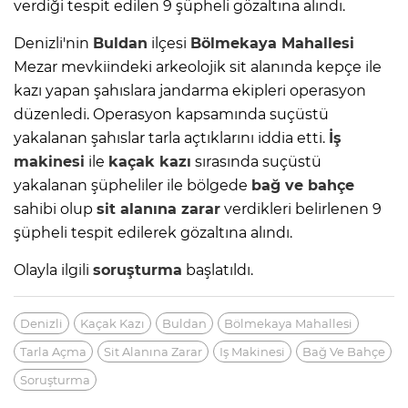
verdiği tespit edilen 9 şüpheli gözaltına alındı.
Denizli'nin
Buldan
ilçesi
Bölmekaya Mahallesi
Mezar mevkiindeki arkeolojik sit alanında kepçe ile
kazı yapan şahıslara jandarma ekipleri operasyon
düzenledi. Operasyon kapsamında suçüstü
yakalanan şahıslar tarla açtıklarını iddia etti.
İş
makinesi
ile
kaçak kazı
sırasında suçüstü
yakalanan şüpheliler ile bölgede
bağ ve bahçe
sahibi olup
sit alanına zarar
verdikleri belirlenen 9
şüpheli tespit edilerek gözaltına alındı.
Olayla ilgili
soruşturma
başlatıldı.
Denizli
Kaçak Kazı
Buldan
Bölmekaya Mahallesi
Tarla Açma
Sit Alanına Zarar
Iş Makinesi
Bağ Ve Bahçe
Soruşturma