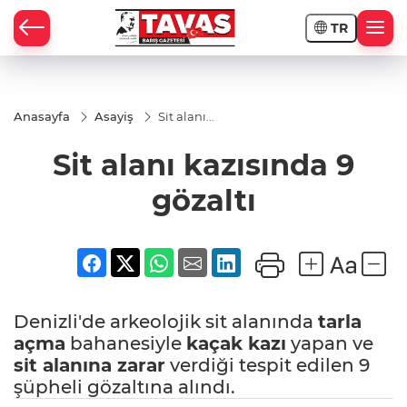
TR
Anasayfa
Asayiş
Sit alanı
kazısında
9 gözaltı
Sit alanı kazısında 9
gözaltı
Denizli'de arkeolojik sit alanında
tarla
açma
bahanesiyle
kaçak kazı
yapan ve
sit alanına zarar
verdiği tespit edilen 9
şüpheli gözaltına alındı.