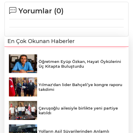
Yorumlar (
0
)
En Çok Okunan Haberler
Öğretmen Eyüp Özkan, Hayat Öykülerini
Üç Kitapta Buluşturdu
Yılmaz'dan lider Bahçeli’ye kongre raporu
takdimi
Çavuşoğlu ailesiyle birlikte yeni partiye
katıldı
Yolların Asil Süvarilerinden Anlamlı