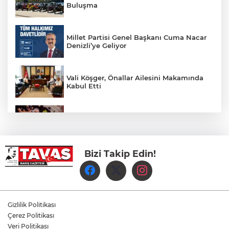
Buluşma
Millet Partisi Genel Başkanı Cuma Nacar
Denizli’ye Geliyor
Vali Köşger, Önallar Ailesini Makamında
Kabul Etti
Yukatel Denizli Basket’te İlk İmza Zafer
Aktaş’a
Bizi Takip Edin!
Kasapoğlu: "Erken sanayisizleşme riskine
karşı üretimi koruyacak adımlar şart"
Anahtar Parti Denizli İl Başkanlığı Yeni
Gizlilik Politikası
Yönetimini Duyurdu
Çerez Politikası
Veri Politikası