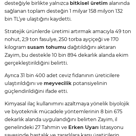
desteğiyle birlikte yalnızca
bitkisel üretim
alanında
sağlanan toplam desteğin 1 milyar 158 milyon 132
bin TL’ye ulaştığını kaydetti.
Stratejik ürünlerde üretimi artırmak amacıyla 49 ton
nohut, 2,9 ton fasulye, 250 torba ayçiçeği ve 170
kilogram
susam tohumu
dağıtıldığını aktaran
Zayim, bu destekle 10 bin 894 dekarlık alanda ekim
gerçekleştirildiğini belirtti.
Ayrıca 31 bin 400 adet ceviz fidanının üreticilere
ulaştırıldığını ve
meyvecilik
potansiyelinin
güçlendirildiğini ifade etti.
Kimyasal ilaç kullanımını azaltmaya yönelik biyolojik
ve biyoteknik mücadele yöntemlerinin 8 bin 675
dekarlık alanda uygulandığını belirten Zayim, il
genelindeki 27 Tahmin ve
Erken Uyarı
İstasyonu
sayesinde hastalık ve zararlılara karşı üreticilerin