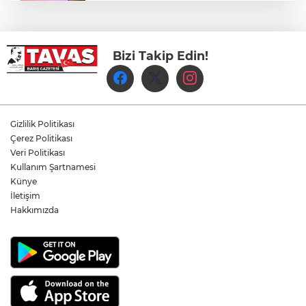
Aydem Perakende, Denizli İş Dünyasını
Enerji Gündeminde buluşturdu
Bizi Takip Edin!
Çameli’de Festival Coşkusu Yatırımların
Açılışıyla Taçlandı
Denizli Büyükşehir Belediyespor Kadın
Voleybol Takımı yeni sezon hazırlıklarına
Gizlilik Politikası
başladı
Çerez Politikası
Veri Politikası
Yukatel Denizli Basket, Egemen Güven
Kullanım Şartnamesi
ve Mustafa Sami Yılmaz’la yola devam
Künye
dedi
İletişim
Hakkımızda