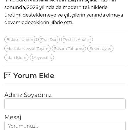
sonunda, 2026 yılında da modern tekniklerle
üretimi desteklemeye ve çiftçilerin yanında olmaya
devam edeceklerini ifade etti.
Bitkisel Üretim
Zirai Don
Pestisit Analizi
Mustafa Nevzat Zayim
Susam Tohumu
Erken Uyarı
İdari İşlem
Meyvecilik
Yorum Ekle
Adınız Soyadınız
Mesaj