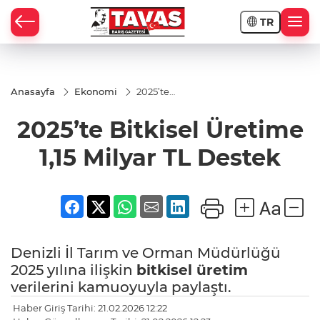
TR
Anasayfa
Ekonomi
2025’te
Bitkisel
Üretime
2025’te Bitkisel Üretime
1,15
Milyar
TL
1,15 Milyar TL Destek
Destek
Denizli İl Tarım ve Orman Müdürlüğü
2025 yılına ilişkin
bitkisel üretim
verilerini kamuoyuyla paylaştı.
Haber Giriş Tarihi: 21.02.2026 12:22