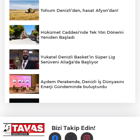
Tohum Denizli’den, hasat Afyon’dan!
Hükümet Caddesi'nde Tek Yön Dönemi
Yeniden Başladı
Yukatel Denizli Basket’in Süper Lig
Serüveni Aliağa’da Başlıyor
Aydem Perakende, Denizli İş Dünyasını
Enerji Gündeminde buluşturdu
Çameli’de Festival Coşkusu Yatırımların
Açılışıyla Taçlandı
Bizi Takip Edin!
Denizli Büyükşehir Belediyespor Kadın
Voleybol Takımı yeni sezon hazırlıklarına
başladı