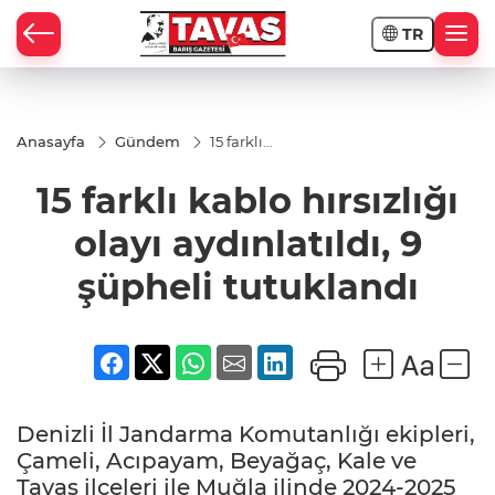
TR
Anasayfa
Gündem
15 farklı
kablo
hırsızlığı
15 farklı kablo hırsızlığı
olayı
aydınlatıldı,
9 şüpheli
olayı aydınlatıldı, 9
tutuklandı
şüpheli tutuklandı
Denizli İl Jandarma Komutanlığı ekipleri,
Çameli, Acıpayam, Beyağaç, Kale ve
Tavas ilçeleri ile Muğla ilinde 2024-2025