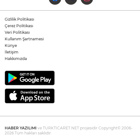
Yukatel Denizli Basket, Egemen Güven
ve Mustafa Sami Yılmaz’la yola devam
Gizlilik Politikası
dedi
Çerez Politikası
Veri Politikası
Kullanım Şartnamesi
Öğretmen Eyüp Özkan, Hayat Öykülerini
Üç Kitapta Buluşturdu
Künye
İletişim
Hakkımızda
HABER YAZILIMI
ve TURKTICARET.NET projesidir Copyright© 2006-
2026 Tüm hakları saklıdır.