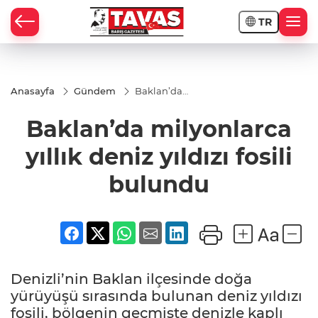
TR
Anasayfa
Gündem
Baklan’da
milyonlarca
yıllık deniz
Baklan’da milyonlarca
yıldızı fosili
bulundu
yıllık deniz yıldızı fosili
bulundu
Denizli’nin Baklan ilçesinde doğa
yürüyüşü sırasında bulunan deniz yıldızı
fosili, bölgenin geçmişte denizle kaplı