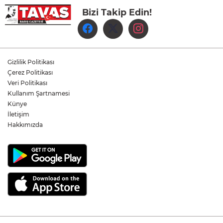
Bizi Takip Edin!
Denizli Büyükşehir Belediyespor Kadın
Voleybol Takımı yeni sezon hazırlıklarına
başladı
Yukatel Denizli Basket, Egemen Güven
ve Mustafa Sami Yılmaz’la yola devam
Gizlilik Politikası
dedi
Çerez Politikası
Veri Politikası
Kullanım Şartnamesi
Öğretmen Eyüp Özkan, Hayat Öykülerini
Üç Kitapta Buluşturdu
Künye
İletişim
Hakkımızda