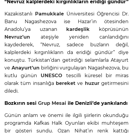
“Nevruz kalplerdeki kırgınlıkların eridiği gündür”
Kazakistanlı
Pamukkale
Üniversitesi Öğrencisi Dr.
Banu Nagashezova ise Hazar’ın ötesinden
Anadolu’ya uzanan
kardeşlik
köprüsünün
Nevruz’un
ateşiyle yeniden canlandığını
kaydederek, “Nevruz, sadece buzların değil,
kalplerdeki kırgınlıkların da eridiği gündür” diye
konuştu. Türkistan’dan getirdiği selamlarla Atayurt
ve
Anayurt’un
birliğini vurgulayan Nagashezova, bu
kutlu günün
UNESCO
tescilli küresel bir miras
olarak tüm insanlığa
bereket
ve
huzur
getirmesini
diledi.
Bozkırın sesi
Grup Mesai
ile Denizli’de yankılandı
Günün anlam ve önemi ile ilgili şiirlerin okunduğu
programda Kafkas Halk Oyunları ekibi muhteşem
bir gösteri sundu. Ozan Nihat’ın renk kattığı