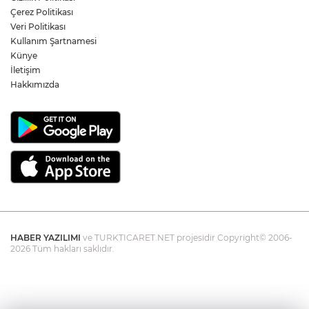
dedi
Çerez Politikası
Veri Politikası
Kullanım Şartnamesi
Öğretmen Eyüp Özkan, Hayat Öykülerini
Üç Kitapta Buluşturdu
Künye
İletişim
Hakkımızda
HABER YAZILIMI
ve TURKTICARET.NET projesidir Copyright© 2006-
2026 Tüm hakları saklıdır.