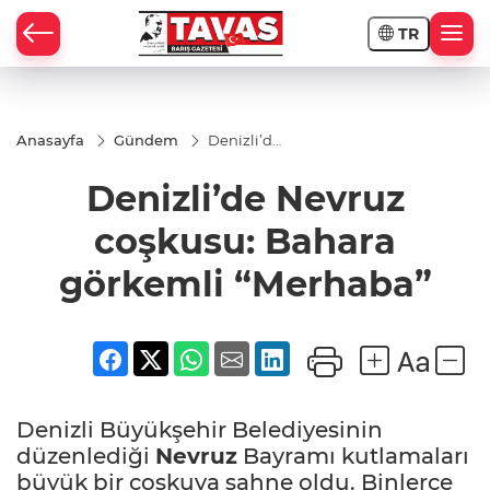
TR
Anasayfa
Gündem
Denizli’de
Nevruz
coşkusu:
Denizli’de Nevruz
Bahara
görkemli
“Merhaba”
coşkusu: Bahara
görkemli “Merhaba”
Denizli Büyükşehir Belediyesinin
düzenlediği
Nevruz
Bayramı kutlamaları
büyük bir coşkuya sahne oldu. Binlerce