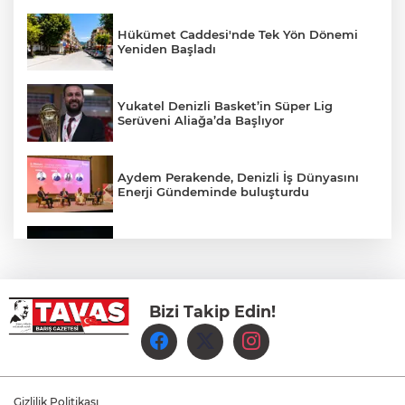
Hükümet Caddesi'nde Tek Yön Dönemi
Yeniden Başladı
Yukatel Denizli Basket’in Süper Lig
Serüveni Aliağa’da Başlıyor
Aydem Perakende, Denizli İş Dünyasını
Enerji Gündeminde buluşturdu
Çameli’de Festival Coşkusu Yatırımların
Açılışıyla Taçlandı
Bizi Takip Edin!
Denizli Büyükşehir Belediyespor Kadın
Voleybol Takımı yeni sezon hazırlıklarına
başladı
Yukatel Denizli Basket, Egemen Güven
ve Mustafa Sami Yılmaz’la yola devam
Gizlilik Politikası