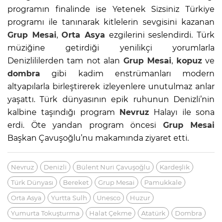
programın finalinde ise Yetenek Sizsiniz Türkiye
programı ile tanınarak kitlelerin sevgisini kazanan
Grup Mesai
,
Orta Asya
ezgilerini seslendirdi. Türk
müziğine getirdiği yenilikçi yorumlarla
Denizlililerden tam not alan
Grup Mesai
,
kopuz
ve
dombra
gibi kadim enstrümanları modern
altyapılarla birleştirerek izleyenlere unutulmaz anlar
yaşattı. Türk dünyasının epik ruhunun Denizli’nin
kalbine taşındığı program
Nevruz
Halayı ile sona
erdi. Öte yandan program öncesi
Grup Mesai
Başkan Çavuşoğlu’nu makamında ziyaret etti.
Nevruz
Denizli
Bülent Nuri Çavuşoğlu
Kardeşlik
Türk Dünyası
Bereket
Grup Mesai
Pamukkale
Orta Asya
Yurtta Sulh
Unesco
Huzur
Yumurta Tokuşturma
Halat Çekme
Atatürk
Dombra