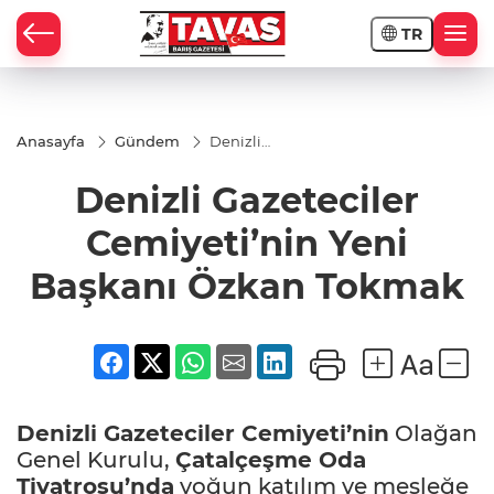
TR
Anasayfa
Gündem
Denizli
Gazeteciler
Cemiyeti’nin
Denizli Gazeteciler
Yeni Başkanı
Özkan
Tokmak
Cemiyeti’nin Yeni
Başkanı Özkan Tokmak
Denizli Gazeteciler Cemiyeti’nin
Olağan
Genel Kurulu,
Çatalçeşme Oda
Tiyatrosu’nda
yoğun katılım ve mesleğe