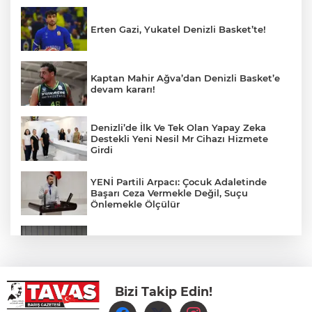
Erten Gazi, Yukatel Denizli Basket’te!
Kaptan Mahir Ağva’dan Denizli Basket’e
devam kararı!
Denizli’de İlk Ve Tek Olan Yapay Zeka
Destekli Yeni Nesil Mr Cihazı Hizmete
Girdi
YENİ Partili Arpacı: Çocuk Adaletinde
Başarı Ceza Vermekle Değil, Suçu
Önlemekle Ölçülür
Denizli Leblebisine Uluslararası Vizyon
Bizi Takip Edin!
Tohum Denizli’den, hasat Afyon’dan!