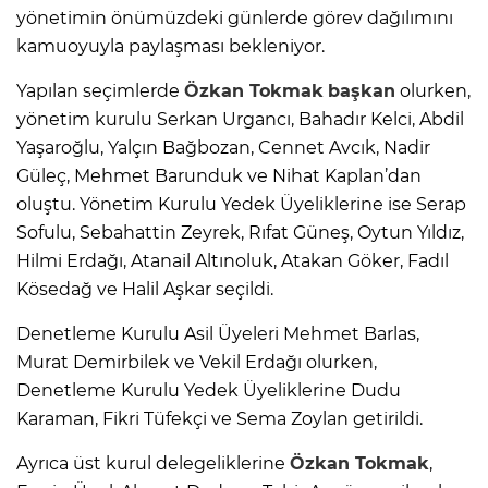
yönetimin önümüzdeki günlerde görev dağılımını
kamuoyuyla paylaşması bekleniyor.
Yapılan seçimlerde
Özkan Tokmak
başkan
olurken,
yönetim kurulu Serkan Urgancı, Bahadır Kelci, Abdil
Yaşaroğlu, Yalçın Bağbozan, Cennet Avcık, Nadir
Güleç, Mehmet Barunduk ve Nihat Kaplan’dan
oluştu. Yönetim Kurulu Yedek Üyeliklerine ise Serap
Sofulu, Sebahattin Zeyrek, Rıfat Güneş, Oytun Yıldız,
Hilmi Erdağı, Atanail Altınoluk, Atakan Göker, Fadıl
Kösedağ ve Halil Aşkar seçildi.
Denetleme Kurulu Asil Üyeleri Mehmet Barlas,
Murat Demirbilek ve Vekil Erdağı olurken,
Denetleme Kurulu Yedek Üyeliklerine Dudu
Karaman, Fikri Tüfekçi ve Sema Zoylan getirildi.
Ayrıca üst kurul delegeliklerine
Özkan Tokmak
,