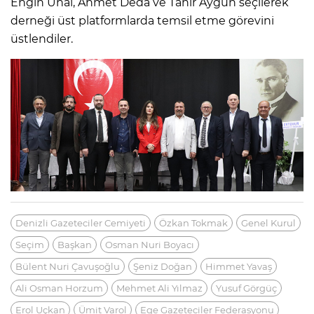
Engin Ünal, Ahmet Deda ve Tahir Aygün seçilerek
derneği üst platformlarda temsil etme görevini
üstlendiler.
Denizli Gazeteciler Cemiyeti
Özkan Tokmak
Genel Kurul
Seçim
Başkan
Osman Nuri Boyacı
Bülent Nuri Çavuşoğlu
Şeniz Doğan
Himmet Yavaş
Ali Osman Horzum
Mehmet Ali Yılmaz
Yusuf Görgüç
Erol Uçkan
Ümit Varol
Ege Gazeteciler Federasyonu