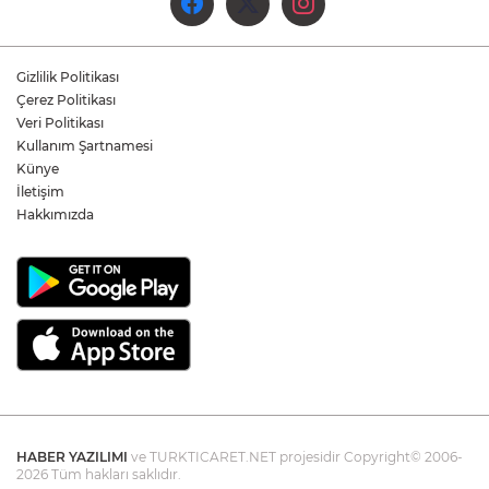
Hükümet Caddesi'nde Tek Yön Dönemi
Gizlilik Politikası
Yeniden Başladı
Çerez Politikası
Veri Politikası
Kullanım Şartnamesi
Yukatel Denizli Basket’in Süper Lig
Serüveni Aliağa’da Başlıyor
Künye
İletişim
Hakkımızda
HABER YAZILIMI
ve TURKTICARET.NET projesidir Copyright© 2006-
2026 Tüm hakları saklıdır.