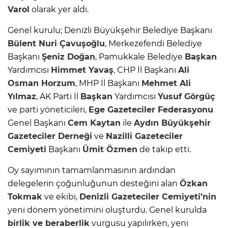
Varol
olarak yer aldı.
Genel kurulu; Denizli Büyükşehir Belediye Başkanı
Bülent Nuri Çavuşoğlu
, Merkezefendi Belediye
Başkanı
Şeniz Doğan
, Pamukkale Belediye
Başkan
Yardımcısı
Himmet Yavaş
, CHP İl Başkanı
Ali
Osman Horzum
, MHP İl Başkanı
Mehmet Ali
Yılmaz
, AK Parti İl
Başkan
Yardımcısı
Yusuf Görgüç
ve parti yöneticileri,
Ege Gazeteciler Federasyonu
Genel Başkanı
Cem Kaytan
ile
Aydın Büyükşehir
Gazeteciler Derneği
ve
Nazilli Gazeteciler
Cemiyeti
Başkanı
Ümit Özmen
de takip etti.
Oy sayımının tamamlanmasının ardından
delegelerin çoğunluğunun desteğini alan
Özkan
Tokmak
ve ekibi,
Denizli Gazeteciler Cemiyeti’nin
yeni dönem yönetimini oluşturdu. Genel kurulda
birlik ve beraberlik
vurgusu yapılırken, yeni