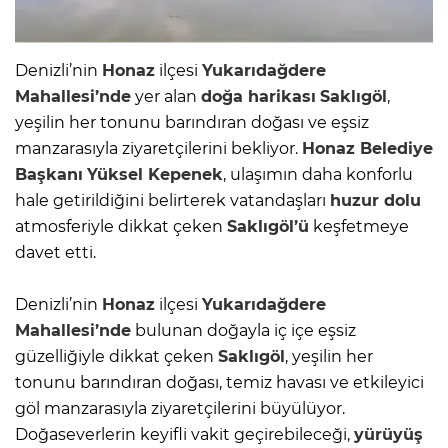
Denizli’nin
Honaz
ilçesi
Yukarıdağdere
Mahallesi’nde
yer alan
doğa harikası
Saklıgöl
,
yeşilin her tonunu barındıran doğası ve eşsiz
manzarasıyla ziyaretçilerini bekliyor.
Honaz
Belediye
Başkanı
Yüksel Kepenek
, ulaşımın daha konforlu
hale getirildiğini belirterek vatandaşları
huzur dolu
atmosferiyle dikkat çeken
Saklıgöl’ü
keşfetmeye
davet etti.
Denizli’nin
Honaz
ilçesi
Yukarıdağdere
Mahallesi’nde
bulunan doğayla iç içe eşsiz
güzelliğiyle dikkat çeken
Saklıgöl
, yeşilin her
tonunu barındıran doğası, temiz havası ve etkileyici
göl manzarasıyla ziyaretçilerini büyülüyor.
Doğaseverlerin keyifli vakit geçirebileceği,
yürüyüş