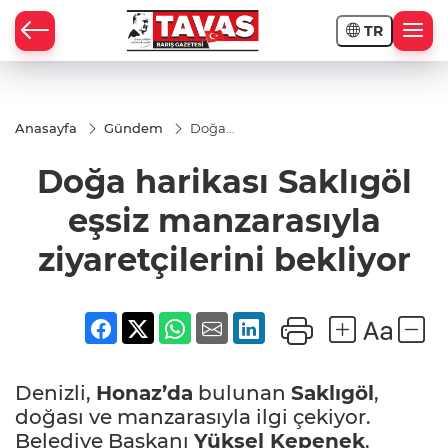
TR
Anasayfa
Gündem
Doğa
harikası
Saklıgöl eşsiz
Doğa harikası Saklıgöl
manzarasıyla
ziyaretçilerini
bekliyor
eşsiz manzarasıyla
ziyaretçilerini bekliyor
Denizli,
Honaz’da
bulunan
Saklıgöl
,
doğası ve manzarasıyla ilgi çekiyor.
Belediye Başkanı
Yüksel Kepenek
,