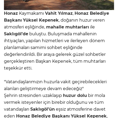
Honaz
Kaymakamı
Vahit Yılmaz
,
Honaz
Belediye
Başkanı
Yüksel Kepenek
, doğanın huzur veren
atmosferi eşliğinde,
mahalle muhtarları
ile
Saklıgöl’de
buluştu. Buluşmada mahallenin
ihtiyaçları, yapılan hizmetleri ve ilerleyen dönem
planlamaları samimi sohbet eşliğinde
değerlendirildi. Bir araya gelerek güzel sohbetler
gerçekleştiren Başkan Kepenek, tüm muhtarları
teşekkür etti.
"Vatandaşlarımızın huzurla vakit geçirebilecekleri
alanları geliştirmeye devam edeceğiz"
Şehrin stresinden uzaklaşıp
huzur dolu
bir mola
vermek isteyenler için birebir olduğunu ve tüm
vatandaşları
Saklıgöl’ün
eşsiz atmosferine davet
eden
Honaz
Belediye Başkanı
Yüksel Kepenek
,