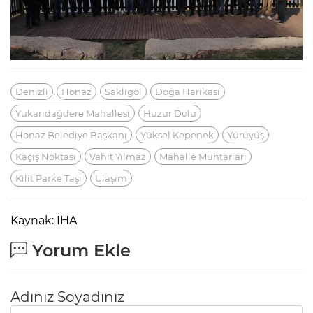
Denizli
Honaz
Saklıgöl
Doğa Harikası
Yukarıdağdere Mahallesi
Huzur Dolu
Honaz Belediye Başkanı
Yüksel Kepenek
Yürüyüş
Kaçış Noktası
Vahit Yılmaz
Mahalle Muhtarları
Kilit Parke Taşı
Ulaşım
Kaynak: İHA
Yorum Ekle
Adınız Soyadınız