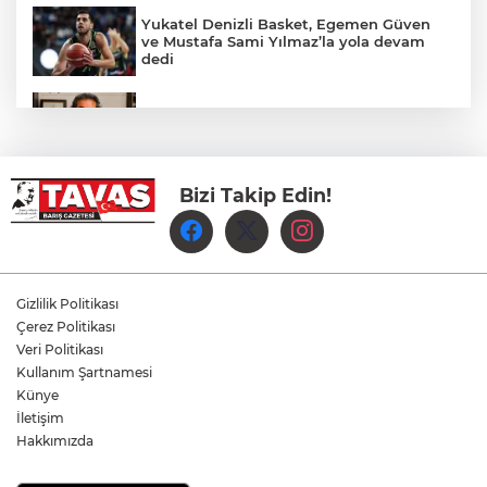
Yukatel Denizli Basket, Egemen Güven
ve Mustafa Sami Yılmaz’la yola devam
dedi
Öğretmen Eyüp Özkan, Hayat Öykülerini
Üç Kitapta Buluşturdu
Bizi Takip Edin!
Yılmaz'dan lider Bahçeli’ye kongre raporu
takdimi
Çavuşoğlu ailesiyle birlikte yeni partiye
Gizlilik Politikası
katıldı
Çerez Politikası
Veri Politikası
Kullanım Şartnamesi
Yolların Asil Süvarilerinden Anlamlı
Buluşma
Künye
İletişim
Hakkımızda