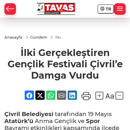
TR
Anasayfa
Gündem
İlki
Gerçekleştiren
Gençlik
İlki Gerçekleştiren
Festivali
Çivril’e
Damga Vurdu
Gençlik Festivali Çivril’e
Damga Vurdu
Çivril
Belediyesi
tarafından 19 Mayıs
Atatürk’ü
Anma Gençlik ve
Spor
Bayramı etkinlikleri kapsamında ilçede