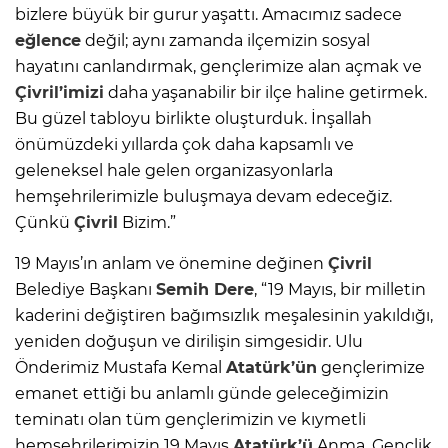
bizlere büyük bir gurur yaşattı. Amacımız sadece
eğlence
değil; aynı zamanda ilçemizin sosyal
hayatını canlandırmak, gençlerimize alan açmak ve
Çivril’imizi
daha yaşanabilir bir ilçe haline getirmek.
Bu güzel tabloyu birlikte oluşturduk. İnşallah
önümüzdeki yıllarda çok daha kapsamlı ve
geleneksel hale gelen organizasyonlarla
hemşehrilerimizle buluşmaya devam edeceğiz.
Çünkü
Çivril
Bizim.”
19 Mayıs’ın anlam ve önemine değinen
Çivril
Belediye Başkanı
Semih Dere
, “19 Mayıs, bir milletin
kaderini değiştiren bağımsızlık meşalesinin yakıldığı,
yeniden doğuşun ve dirilişin simgesidir. Ulu
Önderimiz Mustafa Kemal
Atatürk’ün
gençlerimize
emanet ettiği bu anlamlı günde geleceğimizin
teminatı olan tüm gençlerimizin ve kıymetli
hemşehrilerimizin 19 Mayıs
Atatürk’ü
Anma, Gençlik