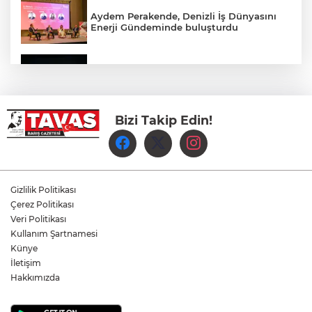
Aydem Perakende, Denizli İş Dünyasını
Enerji Gündeminde buluşturdu
Çameli’de Festival Coşkusu Yatırımların
Açılışıyla Taçlandı
Bizi Takip Edin!
Denizli Büyükşehir Belediyespor Kadın
Voleybol Takımı yeni sezon hazırlıklarına
başladı
Yukatel Denizli Basket, Egemen Güven
ve Mustafa Sami Yılmaz’la yola devam
Gizlilik Politikası
dedi
Çerez Politikası
Veri Politikası
Kullanım Şartnamesi
Öğretmen Eyüp Özkan, Hayat Öykülerini
Üç Kitapta Buluşturdu
Künye
İletişim
Hakkımızda