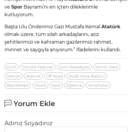
ve
Spor
Bayramı’nı en içten dileklerimle
kutluyorum.
Başta Ulu Önderimiz Gazi Mustafa Kemal
Atatürk
olmak üzere, tüm silah arkadaşlarını, aziz
şehitlerimizi ve kahraman gazilerimizi rahmet,
minnet ve saygıyla anıyorum.” İfadelerini kullandı.
Çivril
Gençlik Festivali
Çivril Belediyesi
Semih Dere
Denizli
Atatürk
Off-Road
Sıcak Hava Balonu
Bayraktepe
Müzik
Spor
Eğlence
Yarışmalar
Yorum Ekle
Adınız Soyadınız