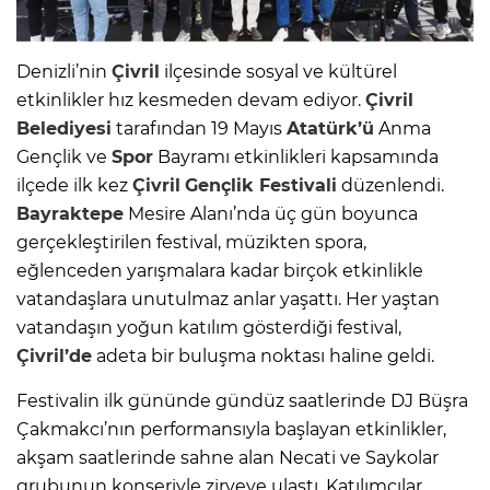
Denizli’nin
Çivril
ilçesinde sosyal ve kültürel
etkinlikler hız kesmeden devam ediyor.
Çivril
Belediyesi
tarafından 19 Mayıs
Atatürk’ü
Anma
Gençlik ve
Spor
Bayramı etkinlikleri kapsamında
ilçede ilk kez
Çivril
Gençlik Festivali
düzenlendi.
Bayraktepe
Mesire Alanı’nda üç gün boyunca
gerçekleştirilen festival, müzikten spora,
eğlenceden yarışmalara kadar birçok etkinlikle
vatandaşlara unutulmaz anlar yaşattı. Her yaştan
vatandaşın yoğun katılım gösterdiği festival,
Çivril’de
adeta bir buluşma noktası haline geldi.
Festivalin ilk gününde gündüz saatlerinde DJ Büşra
Çakmakcı’nın performansıyla başlayan etkinlikler,
akşam saatlerinde sahne alan Necati ve Saykolar
grubunun konseriyle zirveye ulaştı. Katılımcılar