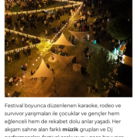
Festival boyunca düzenlenen karaoke, rodeo ve
survivor yarışmaları ile çocuklar ve gençler hem
eğlenceli hem de rekabet dolu anlar yaşadı. Her
akşam sahne alan farklı
müzik
grupları ve Dj