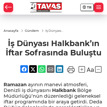
TR
Anasayfa
Gündem
İş Dünyası
Halkbank’ın
İftar
İş Dünyası Halkbank’ın
Sofrasında
Buluştu
İftar Sofrasında Buluştu
Ramazan
ayının manevi atmosferi,
Denizli iş dünyasını
Halkbank
Bölge
Müdürlüğü’nün düzenlediği geleneksel
iftar programında bir araya getirdi. Deda