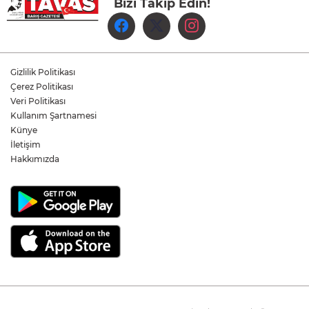
Bizi Takip Edin!
Denizli Büyükşehir Belediyespor Kadın
Voleybol Takımı yeni sezon hazırlıklarına
başladı
Yukatel Denizli Basket, Egemen Güven
ve Mustafa Sami Yılmaz’la yola devam
Gizlilik Politikası
dedi
Çerez Politikası
Veri Politikası
Kullanım Şartnamesi
Öğretmen Eyüp Özkan, Hayat Öykülerini
Üç Kitapta Buluşturdu
Künye
İletişim
Hakkımızda