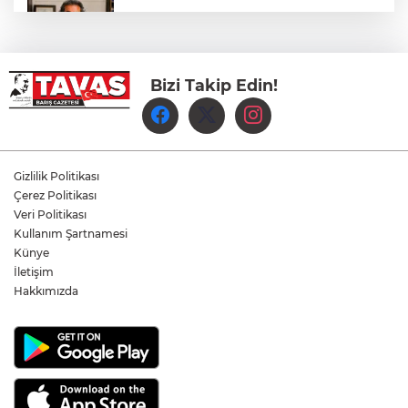
Öğretmen Eyüp Özkan, Hayat Öykülerini
Üç Kitapta Buluşturdu
Bizi Takip Edin!
Yılmaz'dan lider Bahçeli’ye kongre raporu
takdimi
Çavuşoğlu ailesiyle birlikte yeni partiye
Gizlilik Politikası
katıldı
Çerez Politikası
Veri Politikası
Kullanım Şartnamesi
Yolların Asil Süvarilerinden Anlamlı
Buluşma
Künye
İletişim
Hakkımızda