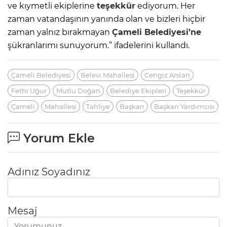
ve kıymetli ekiplerine
teşekkür
ediyorum. Her
zaman vatandaşının yanında olan ve bizleri hiçbir
zaman yalnız bırakmayan
Çameli
Belediyesi’ne
şükranlarımı sunuyorum.” ifadelerini kullandı.
Çameli Belediyesi
Belevi Mahallesi
Cengiz Arslan
Fethi Uğur
Mutlu Doğan
Belediye Ekipleri
Teşekkür
Çameli
Mahallesi
Tahliye
Başkan
Başkan Yardımcısı
Yorum Ekle
Adınız Soyadınız
Mesaj