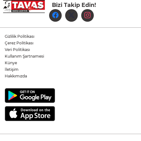
Bizi Takip Edin!
Denizli Büyükşehir Belediyespor Kadın
Voleybol Takımı yeni sezon hazırlıklarına
başladı
Yukatel Denizli Basket, Egemen Güven
ve Mustafa Sami Yılmaz’la yola devam
Gizlilik Politikası
dedi
Çerez Politikası
Veri Politikası
Kullanım Şartnamesi
Öğretmen Eyüp Özkan, Hayat Öykülerini
Üç Kitapta Buluşturdu
Künye
İletişim
Hakkımızda