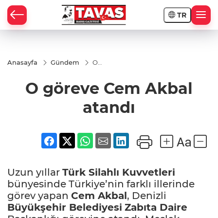
TR
Anasayfa
Gündem
O
göreve
Cem
O göreve Cem Akbal
Akbal
atandı
atandı
Uzun yıllar
Türk Silahlı Kuvvetleri
bünyesinde Türkiye’nin farklı illerinde
görev yapan
Cem Akbal
, Denizli
Büyükşehir Belediyesi
Zabıta Daire