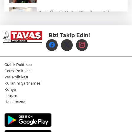
Denizli’de İlk Ve Tek Olan Yapay Zeka
Destekli Yeni Nesil Mr Cihazı Hizmete
Girdi
Bizi Takip Edin!
YENİ Partili Arpacı: Çocuk Adaletinde
Başarı Ceza Vermekle Değil, Suçu
Önlemekle Ölçülür
Denizli Leblebisine Uluslararası Vizyon
Gizlilik Politikası
Çerez Politikası
Veri Politikası
Kullanım Şartnamesi
Tohum Denizli’den, hasat Afyon’dan!
Künye
İletişim
Hakkımızda