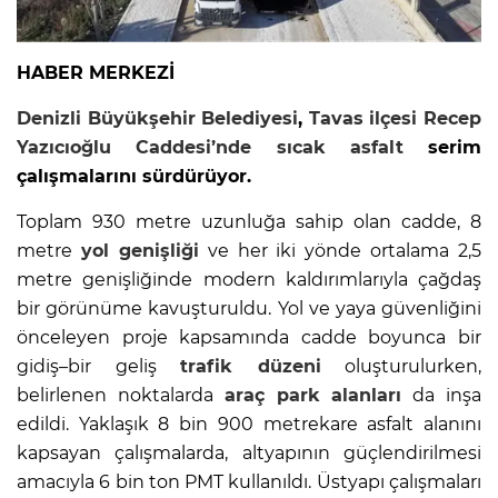
HABER MERKEZİ
Denizli Büyükşehir Belediyesi
,
Tavas ilçesi
Recep
Yazıcıoğlu Caddesi’nde
sıcak asfalt
serim
çalışmalarını sürdürüyor.
Toplam 930 metre uzunluğa sahip olan cadde, 8
metre
yol genişliği
ve her iki yönde ortalama 2,5
metre genişliğinde modern kaldırımlarıyla çağdaş
bir görünüme kavuşturuldu. Yol ve yaya güvenliğini
önceleyen proje kapsamında cadde boyunca bir
gidiş–bir geliş
trafik düzeni
oluşturulurken,
belirlenen noktalarda
araç park alanları
da inşa
edildi. Yaklaşık 8 bin 900 metrekare asfalt alanını
kapsayan çalışmalarda, altyapının güçlendirilmesi
amacıyla 6 bin ton PMT kullanıldı. Üstyapı çalışmaları