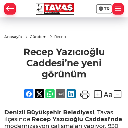
TR
Anasayfa
Gündem
Recep
Yazıcıoğlu
Caddesi’ne
Recep Yazıcıoğlu
yeni
görünüm
Caddesi’ne yeni
görünüm
Denizli Büyükşehir Belediyesi
, Tavas
ilçesinde
Recep Yazıcıoğlu Caddesi'nde
modernizasyon çalışmaları yapıyor. 930