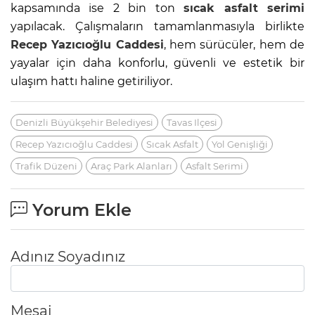
kapsamında ise 2 bin ton
sıcak
asfalt
serimi
yapılacak. Çalışmaların tamamlanmasıyla birlikte
Recep Yazıcıoğlu Caddesi
, hem sürücüler, hem de
yayalar için daha konforlu, güvenli ve estetik bir
ulaşım hattı haline getiriliyor.
Denizli Büyükşehir Belediyesi
Tavas Ilçesi
Recep Yazıcıoğlu Caddesi
Sıcak Asfalt
Yol Genişliği
Trafik Düzeni
Araç Park Alanları
Asfalt Serimi
Yorum Ekle
Adınız Soyadınız
Mesaj