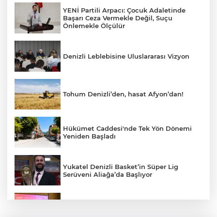
YENİ Partili Arpacı: Çocuk Adaletinde
Başarı Ceza Vermekle Değil, Suçu
Önlemekle Ölçülür
Denizli Leblebisine Uluslararası Vizyon
Tohum Denizli’den, hasat Afyon’dan!
Hükümet Caddesi'nde Tek Yön Dönemi
Yeniden Başladı
Yukatel Denizli Basket’in Süper Lig
Serüveni Aliağa’da Başlıyor
Aydem Perakende, Denizli İş Dünyasını
Enerji Gündeminde buluşturdu