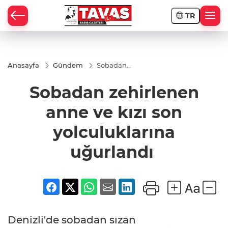
TR
Anasayfa
Gündem
Sobadan
zehirlenen
anne ve kızı
Sobadan zehirlenen
son
yolculuklarına
uğurlandı
anne ve kızı son
yolculuklarına
uğurlandı
Denizli'de sobadan sızan