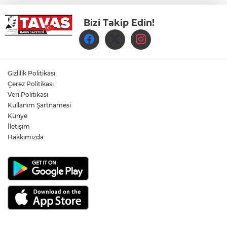
Bizi Takip Edin!
Çameli’de Festival Coşkusu Yatırımların
Açılışıyla Taçlandı
Denizli Büyükşehir Belediyespor Kadın
Voleybol Takımı yeni sezon hazırlıklarına
Gizlilik Politikası
başladı
Çerez Politikası
Veri Politikası
Yukatel Denizli Basket, Egemen Güven
Kullanım Şartnamesi
ve Mustafa Sami Yılmaz’la yola devam
Künye
dedi
İletişim
Hakkımızda