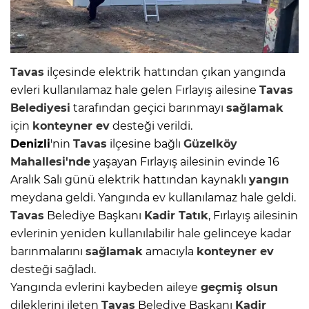
Tavas
ilçesinde elektrik hattından çıkan yangında
evleri kullanılamaz hale gelen Fırlayış ailesine
Tavas
Belediyesi
tarafından geçici barınmayı
sağlamak
için
konteyner ev
desteği verildi.
Denizli
'nin
Tavas
ilçesine bağlı
Güzelköy
Mahallesi'nde
yaşayan Fırlayış ailesinin evinde 16
Aralık Salı günü elektrik hattından kaynaklı
yangın
meydana geldi. Yangında ev kullanılamaz hale geldi.
Tavas
Belediye Başkanı
Kadir Tatık
, Fırlayış ailesinin
evlerinin yeniden kullanılabilir hale gelinceye kadar
barınmalarını
sağlamak
amacıyla
konteyner ev
desteği sağladı.
Yangında evlerini kaybeden aileye
geçmiş olsun
dileklerini ileten
Tavas
Belediye Başkanı
Kadir