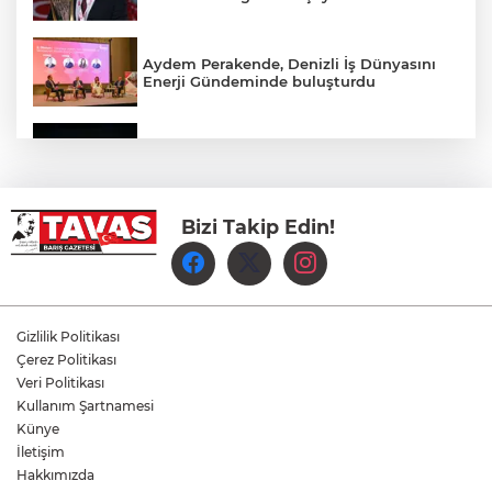
Aydem Perakende, Denizli İş Dünyasını
Enerji Gündeminde buluşturdu
Çameli’de Festival Coşkusu Yatırımların
Açılışıyla Taçlandı
Bizi Takip Edin!
Denizli Büyükşehir Belediyespor Kadın
Voleybol Takımı yeni sezon hazırlıklarına
başladı
Yukatel Denizli Basket, Egemen Güven
ve Mustafa Sami Yılmaz’la yola devam
Gizlilik Politikası
dedi
Çerez Politikası
Veri Politikası
Kullanım Şartnamesi
Öğretmen Eyüp Özkan, Hayat Öykülerini
Üç Kitapta Buluşturdu
Künye
İletişim
Hakkımızda