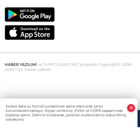
HABER YAZILIMI
ve TURKTICARET.NET projesidir Copyright© 2006-
2026 Tüm hakları saklıdır.
Sizlere daha iyi hizmet sunabilmek adına sitemizde çerez
konumlandırmaktayız. Kişisel verileriniz, KVKK ve GDPR kapsamında
toplanıp işlenir. Sitemizi kullanarak, çerezleri kullanmamızı kabul etmiş
olacaksınız.
Anasayfa
Haber Ara
Yazarlar