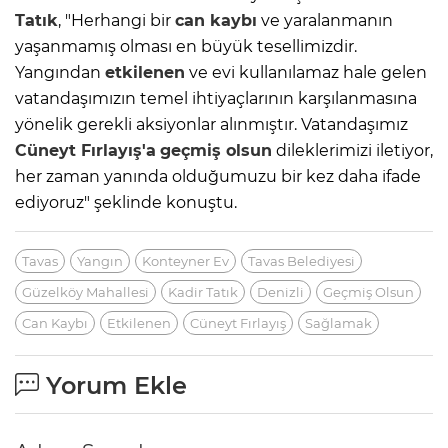
Tatık
, "Herhangi bir
can kaybı
ve yaralanmanın
yaşanmamış olması en büyük tesellimizdir.
Yangından
etkilenen
ve evi kullanılamaz hale gelen
vatandaşımızın temel ihtiyaçlarının karşılanmasına
yönelik gerekli aksiyonlar alınmıştır. Vatandaşımız
Cüneyt Fırlayış'a
geçmiş olsun
dileklerimizi iletiyor,
her zaman yanında olduğumuzu bir kez daha ifade
ediyoruz" şeklinde konuştu.
Tavas
Yangın
Konteyner Ev
Tavas Belediyesi
Güzelköy Mahallesi
Kadir Tatık
Denizli
Geçmiş Olsun
Can Kaybı
Etkilenen
Cüneyt Fırlayış
Sağlamak
Yorum Ekle