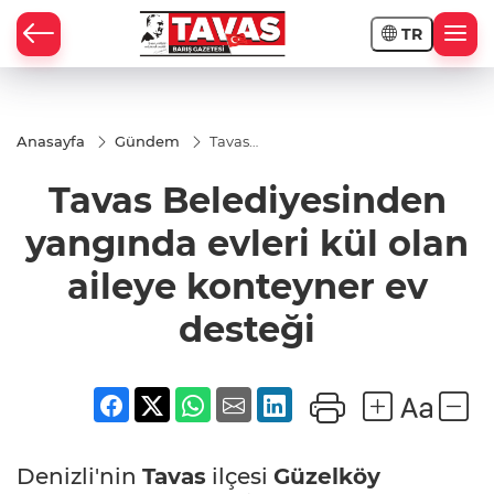
TR
Anasayfa
Gündem
Tavas
Belediyesinden
yangında evleri
Tavas Belediyesinden
kül olan aileye
konteyner ev
desteği
yangında evleri kül olan
aileye konteyner ev
desteği
Denizli'nin
Tavas
ilçesi
Güzelköy