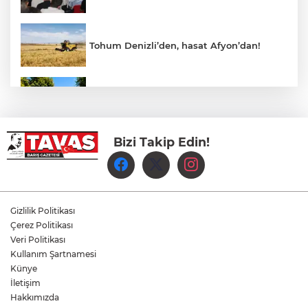
Tohum Denizli’den, hasat Afyon’dan!
Hükümet Caddesi'nde Tek Yön Dönemi
Yeniden Başladı
Bizi Takip Edin!
Yukatel Denizli Basket’in Süper Lig
Serüveni Aliağa’da Başlıyor
Aydem Perakende, Denizli İş Dünyasını
Gizlilik Politikası
Enerji Gündeminde buluşturdu
Çerez Politikası
Veri Politikası
Kullanım Şartnamesi
Çameli’de Festival Coşkusu Yatırımların
Açılışıyla Taçlandı
Künye
İletişim
Hakkımızda