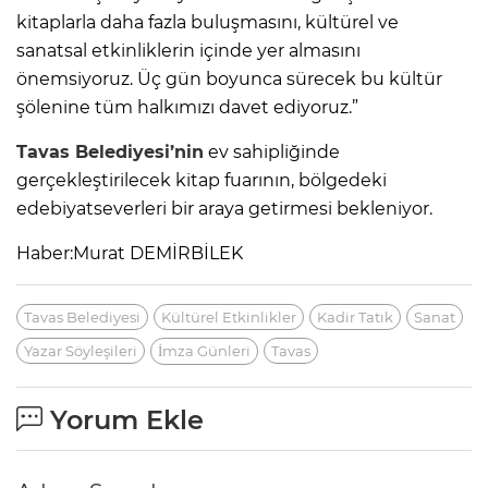
kitaplarla daha fazla buluşmasını, kültürel ve
sanatsal etkinliklerin içinde yer almasını
önemsiyoruz. Üç gün boyunca sürecek bu kültür
şölenine tüm halkımızı davet ediyoruz.”
Tavas
Belediyesi’nin
ev sahipliğinde
gerçekleştirilecek kitap fuarının, bölgedeki
edebiyatseverleri bir araya getirmesi bekleniyor.
Haber:Murat DEMİRBİLEK
Tavas Belediyesi
Kültürel Etkinlikler
Kadir Tatık
Sanat
Yazar Söyleşileri
İmza Günleri
Tavas
Yorum Ekle