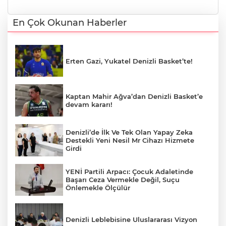
En Çok Okunan Haberler
Erten Gazi, Yukatel Denizli Basket’te!
Kaptan Mahir Ağva’dan Denizli Basket’e
devam kararı!
Denizli’de İlk Ve Tek Olan Yapay Zeka
Destekli Yeni Nesil Mr Cihazı Hizmete
Girdi
YENİ Partili Arpacı: Çocuk Adaletinde
Başarı Ceza Vermekle Değil, Suçu
Önlemekle Ölçülür
Denizli Leblebisine Uluslararası Vizyon