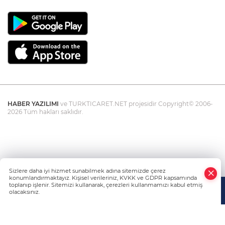
HABER YAZILIMI
ve TURKTICARET.NET projesidir Copyright© 2006-
2026 Tüm hakları saklıdır.
Sizlere daha iyi hizmet sunabilmek adına sitemizde çerez
konumlandırmaktayız. Kişisel verileriniz, KVKK ve GDPR kapsamında
toplanıp işlenir. Sitemizi kullanarak, çerezleri kullanmamızı kabul etmiş
olacaksınız.
Anasayfa
Haber Ara
Yazarlar