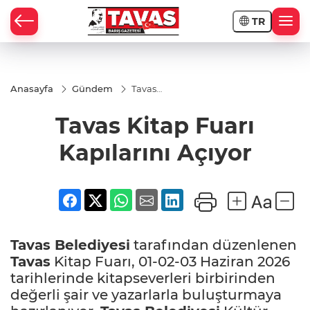
TR
Anasayfa
Gündem
Tavas
Kitap
Fuarı
Tavas Kitap Fuarı
Kapılarını
Açıyor
Kapılarını Açıyor
Tavas
Belediyesi
tarafından düzenlenen
Tavas
Kitap Fuarı, 01-02-03 Haziran 2026
tarihlerinde kitapseverleri birbirinden
değerli şair ve yazarlarla buluşturmaya