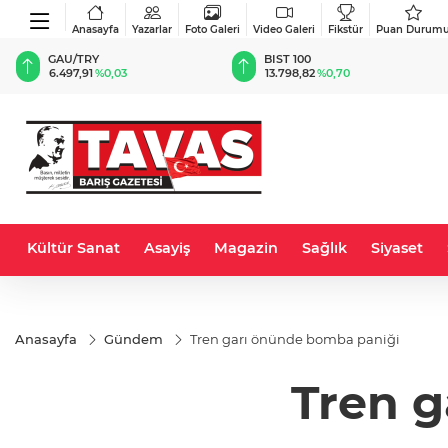
Anasayfa
Yazarlar
Foto Galeri
Video Galeri
Fikstür
Puan Durum
BIST 100
USD
13.798,82
%0,70
47,5846
%0,05
Kültür Sanat
Asayiş
Magazin
Sağlık
Siyaset
Anasayfa
Gündem
Tren garı önünde bomba paniği
Tren 