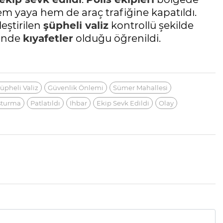
em yaya hem de araç trafiğine kapatıldı.
eştirilen
şüpheli valiz
kontrollü şekilde
sinde
kıyafetler
olduğu öğrenildi.
üpheli Valiz
Güvenlik Önlemi
Sümer Mahallesi
şturma
Patlatıldı
Ihbar
Ekip Sevk Edildi
Olay