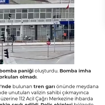
bomba paniği
oluşturdu.
Bomba imha
orkulan olmadı
.
i'nde
bulunan
tren garı
önünde meydana
e unutulan valizin sahibi çıkmayınca
zerine 112 Acil Çağrı Merkezine ihbarda
ekip sevk edildi
.
Polis ekipleri
bölgede