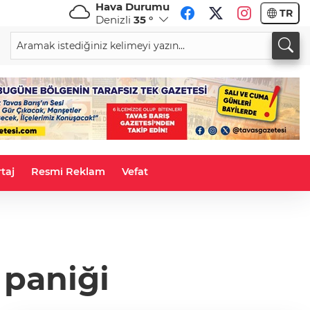
Hava Durumu
TR
Denizli
35 °
CHF
CAD
58,5873
%-0,57
33,9526
%0,03
taj
Resmi Reklam
Vefat
paniği