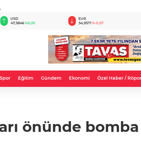
u
EUR
GBP
54,9571
%-0,07
64,1578
%0,15
Spor
Eğitim
Gündem
Ekonomi
Özel Haber / Röpor
garı önünde bomba 