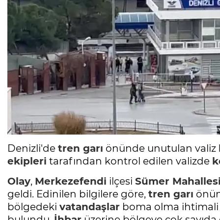
Denizli'de
tren garı
önünde unutulan valiz
ekipleri
tarafından kontrol edilen valizde
k
Olay
,
Merkezefendi
ilçesi
Sümer Mahalles
geldi. Edinilen bilgilere göre,
tren garı
önünd
bölgedeki
vatandaşlar
boma olma ihtimali ü
bulundu.
İhbar
üzerine bölgeye çok sayıda