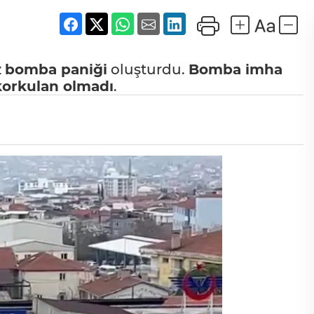
z
bomba paniği
oluşturdu.
Bomba imha
korkulan olmadı
.