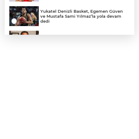
Yukatel Denizli Basket, Egemen Güven
ve Mustafa Sami Yılmaz’la yola devam
dedi
Öğretmen Eyüp Özkan, Hayat Öykülerini
Üç Kitapta Buluşturdu
Yılmaz'dan lider Bahçeli’ye kongre raporu
takdimi
Çavuşoğlu ailesiyle birlikte yeni partiye
katıldı
Yolların Asil Süvarilerinden Anlamlı
Buluşma