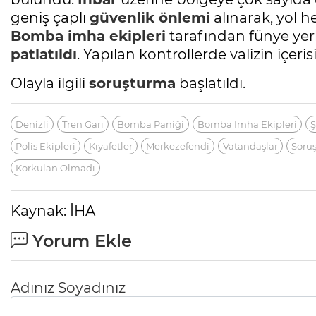
geniş çaplı
güvenlik önlemi
alınarak, yol h
Bomba imha ekipleri
tarafından fünye yerl
patlatıldı
. Yapılan kontrollerde valizin içeri
Olayla ilgili
soruşturma
başlatıldı.
Denizli
Tren Garı
Bomba Paniği
Bomba Imha Ekipleri
Ş
Polis Ekipleri
Kıyafetler
Merkezefendi
Vatandaşlar
Soru
Korkulan Olmadı
Kaynak: İHA
Yorum Ekle
Adınız Soyadınız