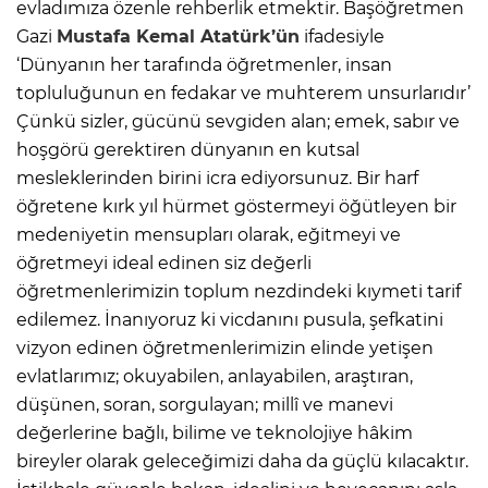
evladımıza özenle rehberlik etmektir. Başöğretmen
Gazi
Mustafa Kemal Atatürk’ün
ifadesiyle
‘Dünyanın her tarafında öğretmenler, insan
topluluğunun en fedakar ve muhterem unsurlarıdır’
Çünkü sizler, gücünü sevgiden alan; emek, sabır ve
hoşgörü gerektiren dünyanın en kutsal
mesleklerinden birini icra ediyorsunuz. Bir harf
öğretene kırk yıl hürmet göstermeyi öğütleyen bir
medeniyetin mensupları olarak, eğitmeyi ve
öğretmeyi ideal edinen siz değerli
öğretmenlerimizin toplum nezdindeki kıymeti tarif
edilemez. İnanıyoruz ki vicdanını pusula, şefkatini
vizyon edinen öğretmenlerimizin elinde yetişen
evlatlarımız; okuyabilen, anlayabilen, araştıran,
düşünen, soran, sorgulayan; millî ve manevi
değerlerine bağlı, bilime ve teknolojiye hâkim
bireyler olarak geleceğimizi daha da güçlü kılacaktır.