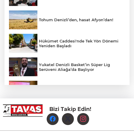
Tohum Denizli’den, hasat Afyon’dan!
Hükümet Caddesi'nde Tek Yön Dönemi
Yeniden Başladı
Yukatel Denizli Basket’in Süper Lig
Serüveni Aliağa’da Başlıyor
Aydem Perakende, Denizli İş Dünyasını
Enerji Gündeminde buluşturdu
Bizi Takip Edin!
Çameli’de Festival Coşkusu Yatırımların
Açılışıyla Taçlandı
Denizli Büyükşehir Belediyespor Kadın