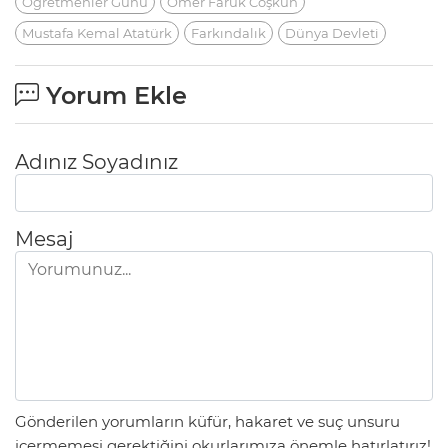
Öğretmenler Günü
Ömer Faruk Coşkun
Mustafa Kemal Atatürk
Farkındalık
Dünya Devleti
Yorum Ekle
Adınız Soyadınız
Mesaj
Gönderilen yorumların küfür, hakaret ve suç unsuru
içermemesi gerektiğini okurlarımıza önemle hatırlatırız!