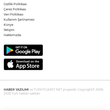
Voleybol Takımı yeni sezon hazırlıklarına
Gizlilik Politikası
başladı
Çerez Politikası
Veri Politikası
Yukatel Denizli Basket, Egemen Güven
Kullanım Şartnamesi
ve Mustafa Sami Yılmaz’la yola devam
Künye
dedi
İletişim
Hakkımızda
HABER YAZILIMI
ve TURKTICARET.NET projesidir Copyright© 2006-
2026 Tüm hakları saklıdır.