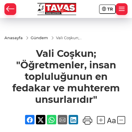
TR
Anasayfa
Gündem
Vali Coşkun;
"Öğretmenler,
insan
Vali Coşkun;
topluluğunun
en fedakar ve
muhterem
"Öğretmenler, insan
unsurlarıdır"
topluluğunun en
fedakar ve muhterem
unsurlarıdır"