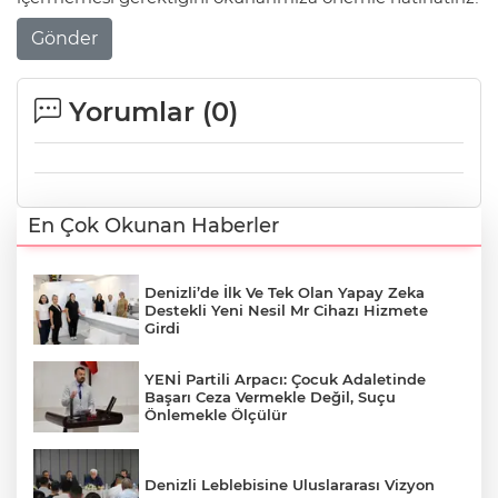
Gönder
Yorumlar (
0
)
En Çok Okunan Haberler
Denizli’de İlk Ve Tek Olan Yapay Zeka
Destekli Yeni Nesil Mr Cihazı Hizmete
Girdi
YENİ Partili Arpacı: Çocuk Adaletinde
Başarı Ceza Vermekle Değil, Suçu
Önlemekle Ölçülür
Denizli Leblebisine Uluslararası Vizyon