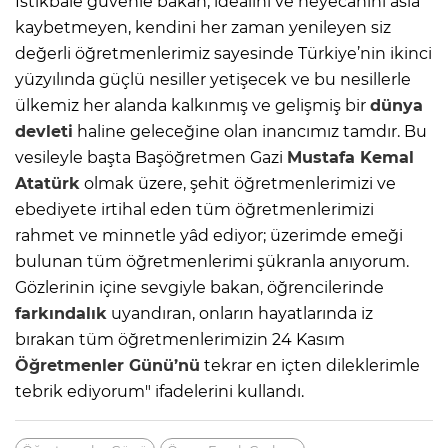
İstikbale güvenle bakan, idealini ve heyecanını asla
kaybetmeyen, kendini her zaman yenileyen siz
değerli öğretmenlerimiz sayesinde Türkiye’nin ikinci
yüzyılında güçlü nesiller yetişecek ve bu nesillerle
ülkemiz her alanda kalkınmış ve gelişmiş bir
dünya
devleti
haline geleceğine olan inancımız tamdır. Bu
vesileyle başta Başöğretmen Gazi
Mustafa Kemal
Atatürk
olmak üzere, şehit öğretmenlerimizi ve
ebediyete irtihal eden tüm öğretmenlerimizi
rahmet ve minnetle yâd ediyor; üzerimde emeği
bulunan tüm öğretmenlerimi şükranla anıyorum.
Gözlerinin içine sevgiyle bakan, öğrencilerinde
farkındalık
uyandıran, onların hayatlarında iz
bırakan tüm öğretmenlerimizin 24 Kasım
Öğretmenler Günü’nü
tekrar en içten dileklerimle
tebrik ediyorum" ifadelerini kullandı.