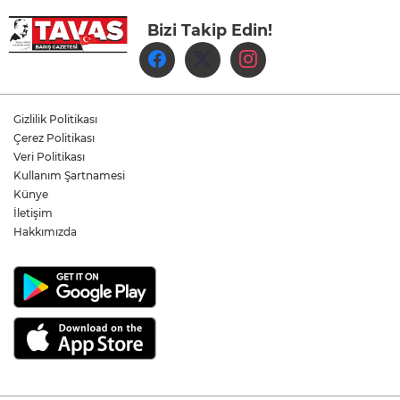
Bizi Takip Edin!
Çameli’de Festival Coşkusu Yatırımların
Açılışıyla Taçlandı
Denizli Büyükşehir Belediyespor Kadın
Voleybol Takımı yeni sezon hazırlıklarına
Gizlilik Politikası
başladı
Çerez Politikası
Veri Politikası
Yukatel Denizli Basket, Egemen Güven
Kullanım Şartnamesi
ve Mustafa Sami Yılmaz’la yola devam
Künye
dedi
İletişim
Hakkımızda