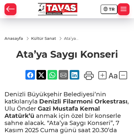
TR
Anasayfa
Kültür Sanat
Ata’ya
Saygı
Konseri
Ata’ya Saygı Konseri
Denizli Büyükşehir Belediyesi’nin
katkılarıyla
Denizli Filarmoni Orkestrası
,
Ulu Önder
Gazi Mustafa Kemal
Atatürk’ü
anmak için özel bir konserle
sahne alacak. “Ata’ya Saygı Konseri”, 7
Kasım 2025 Cuma günü saat 20.30’da