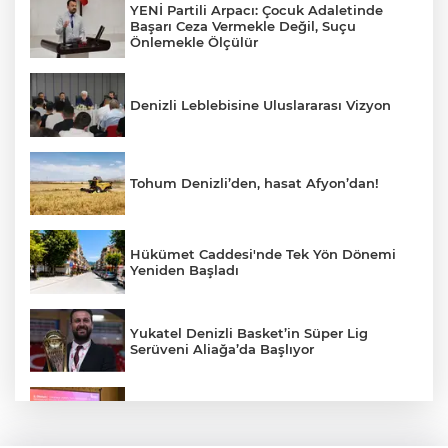
YENİ Partili Arpacı: Çocuk Adaletinde
Başarı Ceza Vermekle Değil, Suçu
Önlemekle Ölçülür
Denizli Leblebisine Uluslararası Vizyon
Tohum Denizli’den, hasat Afyon’dan!
Hükümet Caddesi'nde Tek Yön Dönemi
Yeniden Başladı
Yukatel Denizli Basket’in Süper Lig
Serüveni Aliağa’da Başlıyor
Aydem Perakende, Denizli İş Dünyasını
Enerji Gündeminde buluşturdu