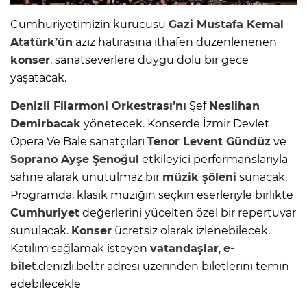
Cumhuriyetimizin kurucusu
Gazi Mustafa Kemal
Atatürk’ün
aziz hatırasına ithafen düzenlenenen
konser
, sanatseverlere duygu dolu bir gece
yaşatacak.
Denizli Filarmoni Orkestrası’nı
Şef
Neslihan
Demirbacak
yönetecek. Konserde İzmir Devlet
Opera Ve Bale sanatçıları
Tenor Levent Gündüz
ve
Soprano Ayşe Şenoğul
etkileyici performanslarıyla
sahne alarak unutulmaz bir
müzik şöleni
sunacak.
Programda, klasik müziğin seçkin eserleriyle birlikte
Cumhuriyet
değerlerini yücelten özel bir repertuvar
sunulacak.
Konser
ücretsiz olarak izlenebilecek.
Katılım sağlamak isteyen
vatandaşlar
,
e-
bilet
.denizli.bel.tr adresi üzerinden biletlerini temin
edebilecekle