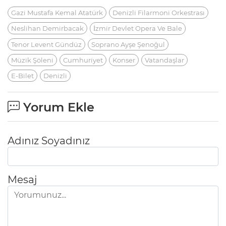
Gazi Mustafa Kemal Atatürk
Denizli Filarmoni Orkestrası
Neslihan Demirbacak
İzmir Devlet Opera Ve Bale
Tenor Levent Gündüz
Soprano Ayşe Şenoğul
Müzik Şöleni
Cumhuriyet
Konser
Vatandaşlar
E-Bilet
Denizli
Yorum Ekle
Adınız Soyadınız
Mesaj