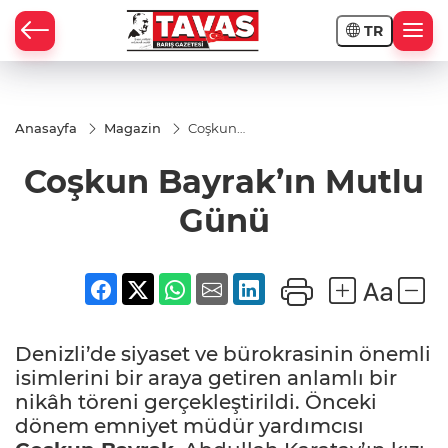
TR
Anasayfa
Magazin
Coşkun
Bayrak’ın
Mutlu
Coşkun Bayrak’ın Mutlu
Günü
Günü
Denizli’de siyaset ve bürokrasinin önemli
isimlerini bir araya getiren anlamlı bir
nikâh töreni gerçekleştirildi. Önceki
dönem emniyet müdür yardımcısı