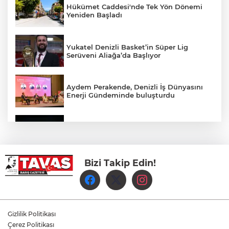
Hükümet Caddesi'nde Tek Yön Dönemi
Yeniden Başladı
Yukatel Denizli Basket’in Süper Lig
Serüveni Aliağa’da Başlıyor
Aydem Perakende, Denizli İş Dünyasını
Enerji Gündeminde buluşturdu
Çameli’de Festival Coşkusu Yatırımların
Açılışıyla Taçlandı
Bizi Takip Edin!
Denizli Büyükşehir Belediyespor Kadın
Voleybol Takımı yeni sezon hazırlıklarına
başladı
Yukatel Denizli Basket, Egemen Güven
ve Mustafa Sami Yılmaz’la yola devam
Gizlilik Politikası
dedi
Çerez Politikası