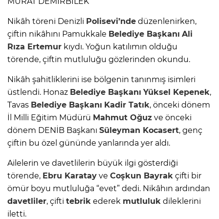
MURAT DEMİRBİLEK
Nikâh töreni Denizli
Polisevi’nde
düzenlenirken,
çiftin nikâhını Pamukkale
Belediye Başkanı
Ali
Rıza Ertemur
kıydı. Yoğun katılımın olduğu
törende, çiftin mutluluğu gözlerinden okundu.
Nikâh şahitliklerini ise bölgenin tanınmış isimleri
üstlendi. Honaz
Belediye Başkanı
Yüksel Kepenek
,
Tavas
Belediye Başkanı
Kadir Tatık
, önceki dönem
İl Milli Eğitim Müdürü
Mahmut Oğuz
ve önceki
dönem DENİB Başkanı
Süleyman Kocasert
, genç
çiftin bu özel gününde yanlarında yer aldı.
Ailelerin ve davetlilerin büyük ilgi gösterdiği
törende,
Ebru Karatay
ve
Coşkun Bayrak
çifti bir
ömür boyu mutluluğa “evet” dedi. Nikâhın ardından
davetliler
, çifti
tebrik
ederek
mutluluk
dileklerini
iletti.