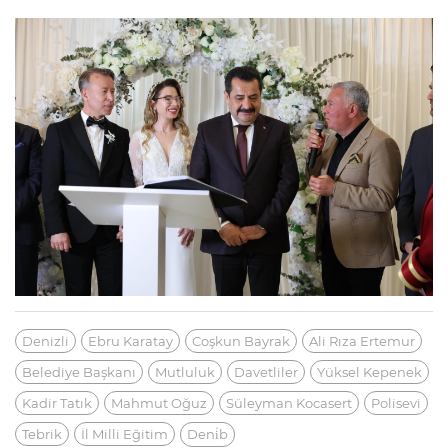
Denizli
Ebru Karatay
Coşkun Bayrak
Ali Rıza Ertemur
Belediye Başkanı
Mutluluk
Davetliler
Yüksel Kepenek
Kadir Tatık
Mahmut Oğuz
Süleyman Kocasert
Polisevi
Tebrik
İl Milli Eğitim
Deni̇b