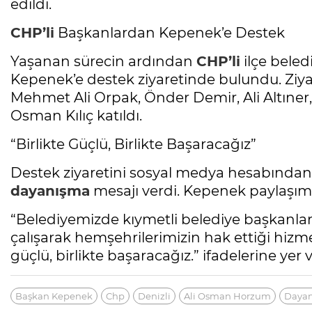
edildi.
CHP’li
Başkanlardan Kepenek’e Destek
Yaşanan sürecin ardından
CHP’li
ilçe beled
Kepenek’e destek ziyaretinde bulundu. Ziy
Mehmet Ali Orpak, Önder Demir, Ali Altıne
Osman Kılıç katıldı.
“Birlikte Güçlü, Birlikte Başaracağız”
Destek ziyaretini sosyal medya hesabında
dayanışma
mesajı verdi. Kepenek paylaşımın
“Belediyemizde kıymetli belediye başkanlar
çalışarak hemşehrilerimizin hak ettiği hizm
güçlü, birlikte başaracağız.” ifadelerine yer v
Başkan Kepenek
Chp
Denizli
Ali Osman Horzum
Daya