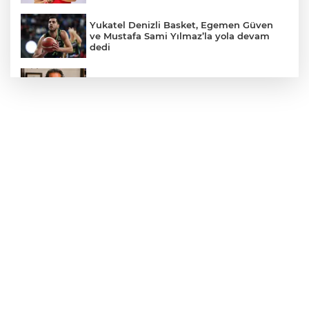
Yukatel Denizli Basket, Egemen Güven
ve Mustafa Sami Yılmaz’la yola devam
dedi
Öğretmen Eyüp Özkan, Hayat Öykülerini
Üç Kitapta Buluşturdu
Yılmaz'dan lider Bahçeli’ye kongre raporu
takdimi
Çavuşoğlu ailesiyle birlikte yeni partiye
katıldı
Yolların Asil Süvarilerinden Anlamlı
Buluşma