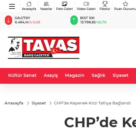
Anasayfa
Yazarlar
Foto Galeri
Video Galeri
Fikstür
Puan Durum
GAU/TRY
BIST 100
U
6.494,14
%-0,03
13.798,82
%0,70
47
Kültür Sanat
Asayiş
Magazin
Sağlık
Siyaset
Anasayfa
Siyaset
CHP’de Kepenek Krizi Tatlıya Bağlandı
CHP’de Ke