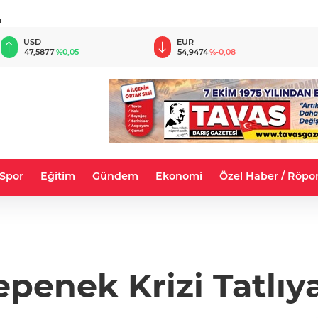
u
SD
EUR
GBP
,5877
%0,05
54,9474
%-0,08
64,1
Spor
Eğitim
Gündem
Ekonomi
Özel Haber / Röpor
penek Krizi Tatlıy