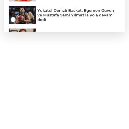
Yukatel Denizli Basket, Egemen Güven
ve Mustafa Sami Yılmaz’la yola devam
dedi
Öğretmen Eyüp Özkan, Hayat Öykülerini
Üç Kitapta Buluşturdu
Yılmaz'dan lider Bahçeli’ye kongre raporu
takdimi
Çavuşoğlu ailesiyle birlikte yeni partiye
katıldı
Yolların Asil Süvarilerinden Anlamlı
Buluşma