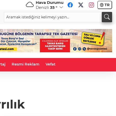
Hava Durumu
TR
Denizli
35 °
CHF
CAD
58,5353
%-0,66
33,9317
%-0,04
taj
Resmi Reklam
Vefat
rılık