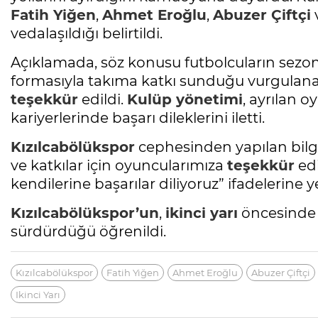
Fatih Yiğen
,
Ahmet Eroğlu
,
Abuzer Çiftçi
vedalaşıldığı belirtildi.
Açıklamada, söz konusu futbolcuların sezon
formasıyla takıma katkı sunduğu vurgulana
teşekkür
edildi.
Kulüp yönetimi
, ayrılan 
kariyerlerinde başarı dileklerini iletti.
Kızılcabölükspor
cephesinden yapılan bilg
ve katkılar için oyuncularımıza
teşekkür
edi
kendilerine başarılar diliyoruz” ifadelerine ye
Kızılcabölükspor’un
,
ikinci yarı
öncesinde 
sürdürdüğü öğrenildi.
Kızılcabölükspor
Fatih Yiğen
Ahmet Eroğlu
Abuzer Çiftçi
Ikinci Yarı