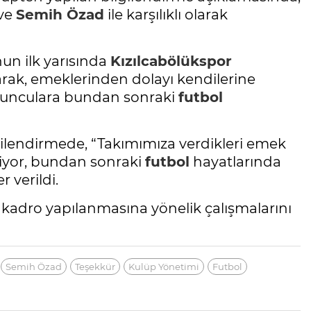
ve
Semih Özad
ile karşılıklı olarak
un ilk yarısında
Kızılcabölükspor
rak, emeklerinden dolayı kendilerine
oyunculara bundan sonraki
futbol
ilendirmede, “Takımımıza verdikleri emek
yor, bundan sonraki
futbol
hayatlarında
r verildi.
kadro yapılanmasına yönelik çalışmalarını
Semih Özad
Teşekkür
Kulüp Yönetimi
Futbol