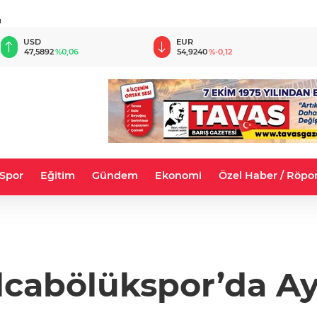
u
EUR
GBP
54,9240
%-0,12
64,1337
%0,12
Spor
Eğitim
Gündem
Ekonomi
Özel Haber / Röpor
lcabölükspor’da Ay