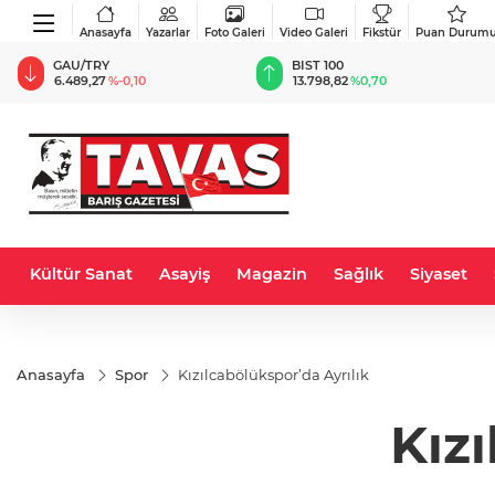
Anasayfa
Yazarlar
Foto Galeri
Video Galeri
Fikstür
Puan Durum
BIST 100
USD
13.798,82
%0,70
47,5892
%0,06
Kültür Sanat
Asayiş
Magazin
Sağlık
Siyaset
Anasayfa
Spor
Kızılcabölükspor’da Ayrılık
Kızı