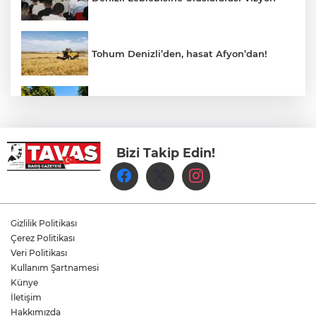
Tohum Denizli’den, hasat Afyon’dan!
Hükümet Caddesi'nde Tek Yön Dönemi
Yeniden Başladı
Bizi Takip Edin!
Yukatel Denizli Basket’in Süper Lig
Serüveni Aliağa’da Başlıyor
Aydem Perakende, Denizli İş Dünyasını
Gizlilik Politikası
Enerji Gündeminde buluşturdu
Çerez Politikası
Veri Politikası
Kullanım Şartnamesi
Çameli’de Festival Coşkusu Yatırımların
Açılışıyla Taçlandı
Künye
İletişim
Hakkımızda