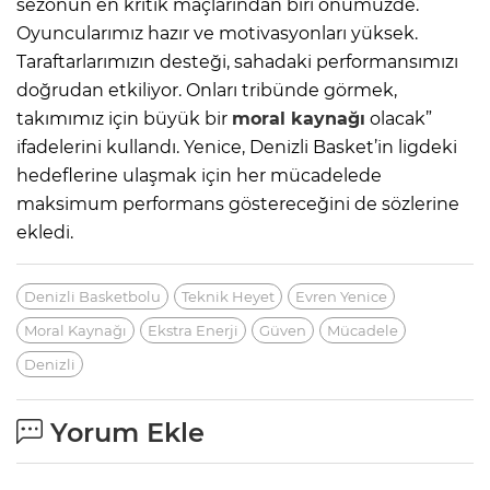
sezonun en kritik maçlarından biri önümüzde.
Oyuncularımız hazır ve motivasyonları yüksek.
Taraftarlarımızın desteği, sahadaki performansımızı
doğrudan etkiliyor. Onları tribünde görmek,
takımımız için büyük bir
moral kaynağı
olacak”
ifadelerini kullandı. Yenice, Denizli Basket’in ligdeki
hedeflerine ulaşmak için her mücadelede
maksimum performans göstereceğini de sözlerine
ekledi.
Denizli Basketbolu
Teknik Heyet
Evren Yenice
Moral Kaynağı
Ekstra Enerji
Güven
Mücadele
Denizli
Yorum Ekle