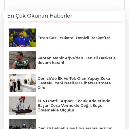
En Çok Okunan Haberler
Erten Gazi, Yukatel Denizli Basket’te!
Kaptan Mahir Ağva’dan Denizli Basket’e
devam kararı!
Denizli’de İlk Ve Tek Olan Yapay Zeka
Destekli Yeni Nesil Mr Cihazı Hizmete
Girdi
YENİ Partili Arpacı: Çocuk Adaletinde
Başarı Ceza Vermekle Değil, Suçu
Önlemekle Ölçülür
Denizli Leblebisine Uluslararası Vizyon