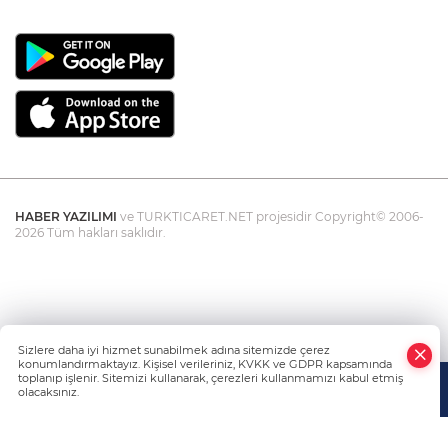
HABER YAZILIMI
ve TURKTICARET.NET projesidir Copyright© 2006-
2026 Tüm hakları saklıdır.
Sizlere daha iyi hizmet sunabilmek adına sitemizde çerez
konumlandırmaktayız. Kişisel verileriniz, KVKK ve GDPR kapsamında
toplanıp işlenir. Sitemizi kullanarak, çerezleri kullanmamızı kabul etmiş
olacaksınız.
Anasayfa
Haber Ara
Yazarlar