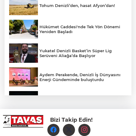
Tohum Denizli’den, hasat Afyon’dan!
Hükümet Caddesi'nde Tek Yön Dönemi
Yeniden Başladı
Yukatel Denizli Basket’in Süper Lig
Serüveni Aliağa’da Başlıyor
Aydem Perakende, Denizli İş Dünyasını
Enerji Gündeminde buluşturdu
Çameli’de Festival Coşkusu Yatırımların
Açılışıyla Taçlandı
Bizi Takip Edin!
Denizli Büyükşehir Belediyespor Kadın
Voleybol Takımı yeni sezon hazırlıklarına
başladı