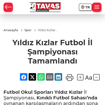
TR
Anasayfa
Spor
Yıldız Kızlar
Futbol İl
Şampiyonası
Yıldız Kızlar Futbol İl
Tamamlandı
Şampiyonası
Tamamlandı
Futbol
Okul Sporları
Yıldız
Kızlar
İl
Şampiyonası,
Kınıklı
Futbol
Sahası’nda
oynanan karşılaşmaların ardından sona