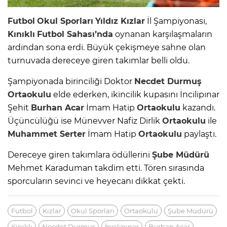
Futbol
Okul Sporları
Yıldız
Kızlar
İl Şampiyonası,
Kınıklı
Futbol
Sahası’nda
oynanan karşılaşmaların
ardından sona erdi. Büyük çekişmeye sahne olan
turnuvada dereceye giren takımlar belli oldu.
Şampiyonada birinciliği Doktor
Necdet Durmuş
Ortaokulu
elde ederken, ikincilik kupasını İncilipınar
Şehit
Burhan Acar
İmam Hatip
Ortaokulu
kazandı.
Üçüncülüğü ise Münevver Nafiz Dirlik
Ortaokulu
ile
Muhammet Serter
İmam Hatip
Ortaokulu
paylaştı.
Dereceye giren takımlara ödüllerini
Şube Müdürü
Mehmet Karaduman takdim etti. Tören sırasında
sporcuların sevinci ve heyecanı dikkat çekti.
Futbol
Kızlar
Okul Sporları
Ortaokulu
Şube Müdürü
Kınıklı
Necdet Durmuş
İncilipınar
Burhan Acar