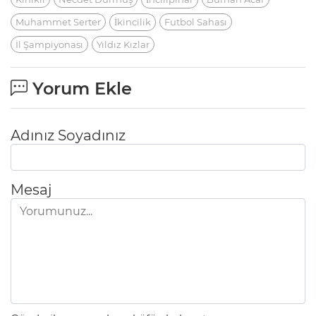
Muhammet Serter
İkincilik
Futbol Sahası
İl Şampiyonası
Yıldız Kızlar
Yorum Ekle
Adınız Soyadınız
Mesaj