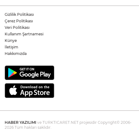
Yukatel Denizli Basket, Egemen Güven
ve Mustafa Sami Yılmaz’la yola devam
Gizlilik Politikası
dedi
Çerez Politikası
Veri Politikası
Kullanım Şartnamesi
Öğretmen Eyüp Özkan, Hayat Öykülerini
Üç Kitapta Buluşturdu
Künye
İletişim
Hakkımızda
HABER YAZILIMI
ve TURKTICARET.NET projesidir Copyright© 2006-
2026 Tüm hakları saklıdır.