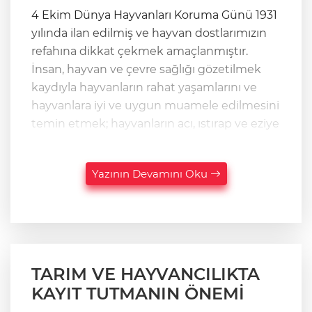
4 Ekim Dünya Hayvanları Koruma Günü 1931
yılında ilan edilmiş ve hayvan dostlarımızın
refahına dikkat çekmek amaçlanmıştır.
İnsan, hayvan ve çevre sağlığı gözetilmek
kaydıyla hayvanların rahat yaşamlarını ve
hayvanlara iyi ve uygun muamele edilmesini
temin etmek; hayvanların acı, ıstırap ve eziye
Yazının Devamını Oku
TARIM VE HAYVANCILIKTA
KAYIT TUTMANIN ÖNEMİ