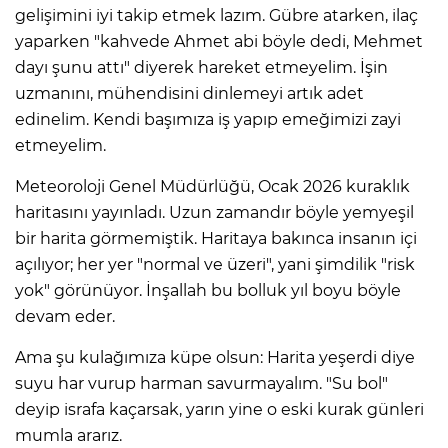
gelişimini iyi takip etmek lazım. Gübre atarken, ilaç
yaparken "kahvede Ahmet abi böyle dedi, Mehmet
dayı şunu attı" diyerek hareket etmeyelim. İşin
uzmanını, mühendisini dinlemeyi artık adet
edinelim. Kendi başımıza iş yapıp emeğimizi zayi
etmeyelim.
​Meteoroloji Genel Müdürlüğü, Ocak 2026 kuraklık
haritasını yayınladı. Uzun zamandır böyle yemyeşil
bir harita görmemiştik. Haritaya bakınca insanın içi
açılıyor; her yer "normal ve üzeri", yani şimdilik "risk
yok" görünüyor. İnşallah bu bolluk yıl boyu böyle
devam eder.
​Ama şu kulağımıza küpe olsun: Harita yeşerdi diye
suyu har vurup harman savurmayalım. "Su bol"
deyip israfa kaçarsak, yarın yine o eski kurak günleri
mumla ararız.