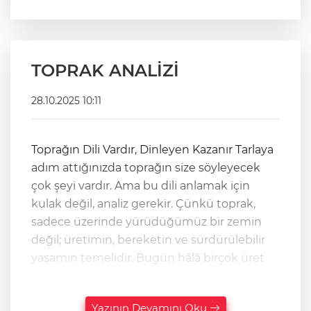
TOPRAK ANALİZİ
28.10.2025 10:11
Toprağın Dili Vardır, Dinleyen Kazanır Tarlaya
adım attığınızda toprağın size söyleyecek
çok şeyi vardır. Ama bu dili anlamak için
kulak değil, analiz gerekir. Çünkü toprak,
sadece üzerinde yürüdüğümüz bir zemin
değil; üretimin, bereketin ve sürdürülebilir
yaşamın temelidir. Bugün hâlâ birçok üret
Yazının Devamını Oku