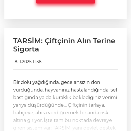
TARSİM: Çiftçinin Alın Terine
Sigorta
18.11.2025 11:38
Bir dolu yağdığında, gece ansızın don
vurduğunda, hayvanınız hastalandığında, sel
bastığında ya da kuraklık beklediğiniz verimi
yarıya düşürdüğünde… Çiftçinin tarlaya,
bahçeye, ahıra verdiği emek bir anda risk
altına giriyor. İşte tam bu noktada devreye
giren sistem var: TARSİM, yani devlet destek