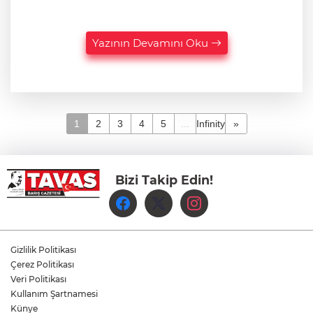
Yazının Devamını Oku
1
2
3
4
5
...
Infinity
»
Bizi Takip Edin!
Gizlilik Politikası
Çerez Politikası
Veri Politikası
Kullanım Şartnamesi
Künye