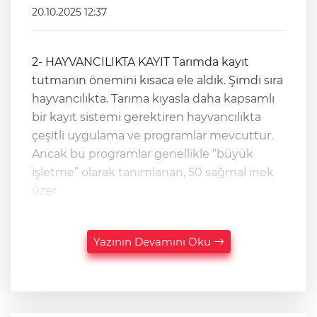
20.10.2025 12:37
2- HAYVANCILIKTA KAYIT Tarımda kayıt
tutmanın önemini kısaca ele aldık. Şimdi sıra
hayvancılıkta. Tarıma kıyasla daha kapsamlı
bir kayıt sistemi gerektiren hayvancılıkta
çeşitli uygulama ve programlar mevcuttur.
Ancak bu programlar genellikle “büyük
işletme” olarak tanımlanan, 50 sağmal inek
üzer
Yazının Devamını Oku