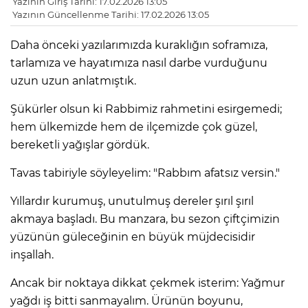
Yazının Giriş Tarihi: 17.02.2026 13:05
Yazının Güncellenme Tarihi: 17.02.2026 13:05
Daha önceki yazılarımızda kuraklığın soframıza,
tarlamıza ve hayatımıza nasıl darbe vurduğunu
uzun uzun anlatmıştık.
Şükürler olsun ki Rabbimiz rahmetini esirgemedi;
hem ülkemizde hem de ilçemizde çok güzel,
bereketli yağışlar gördük.
Tavas tabiriyle söyleyelim: "Rabbım afatsız versin."
​Yıllardır kurumuş, unutulmuş dereler şırıl şırıl
akmaya başladı. Bu manzara, bu sezon çiftçimizin
yüzünün güleceğinin en büyük müjdecisidir
inşallah.
​Ancak bir noktaya dikkat çekmek isterim: Yağmur
yağdı iş bitti sanmayalım. Ürünün boyunu,