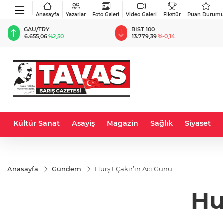
Anasayfa
Yazarlar
Foto Galeri
Video Galeri
Fikstür
Puan Durum
BIST 100
USD
13.779,39
%-0,14
47,6887
%0,15
Kültür Sanat
Asayiş
Magazin
Sağlık
Siyaset
Anasayfa
Gündem
Hurşit Çakır’ın Acı Günü
Hu