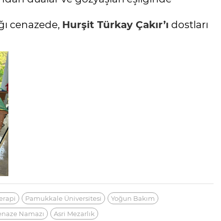
ığı cenazede,
Hurşit Türkay Çakır’ı
dostları
erapi
Pamukkale Üniversitesi
Yoğun Bakım
enaze Namazı
Asri Mezarlık