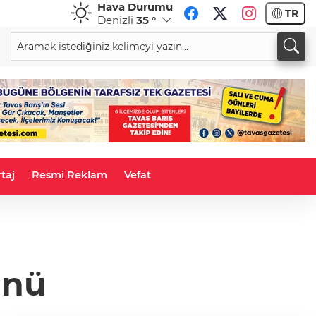
Hava Durumu
TR
Denizli
35 °
CHF
CAD
59,0499
%0,83
34,2191
%0,77
taj
Resmi Reklam
Vefat
ünü