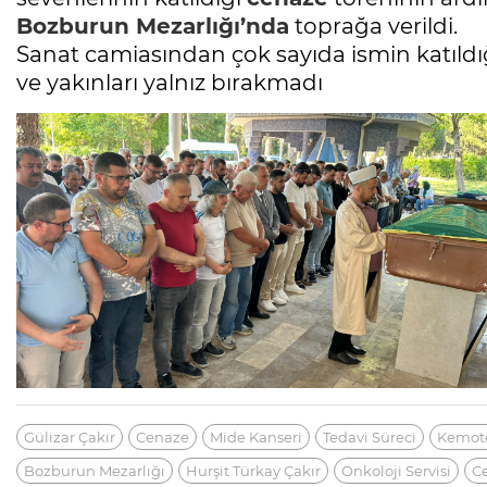
Bozburun Mezarlığı’nda
toprağa verildi.
Sanat camiasından çok sayıda ismin katıld
ve yakınları yalnız bırakmadı
Gülizar Çakır
Cenaze
Mide Kanseri
Tedavi Süreci
Kemot
Bozburun Mezarlığı
Hurşit Türkay Çakır
Onkoloji Servisi
C