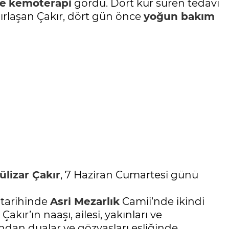
de
kemoterapi
gördü. Dört kür süren tedavi
rlaşan Çakır, dört gün önce
yoğun bakım
ülizar Çakır
, 7 Haziran Cumartesi günü
 tarihinde
Asri Mezarlık
Camii’nde ikindi
 Çakır’ın naaşı, ailesi, yakınları ve
ndan dualar ve gözyaşları eşliğinde