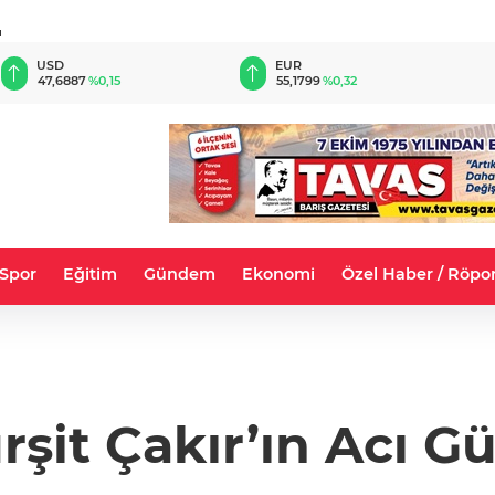
u
EUR
GBP
55,1799
%0,32
64,4055
%0,40
Spor
Eğitim
Gündem
Ekonomi
Özel Haber / Röpor
rşit Çakır’ın Acı G