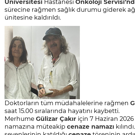
Üniversitesi
Hastanesi
Onkoloji Servisi’n
sürecine rağmen sağlık durumu giderek ağı
ünitesine kaldırıldı.
Doktorların tüm müdahalelerine rağmen
G
saat 15.00 sıralarında hayatını kaybetti.
Merhume
Gülizar Çakır
için 7 Haziran 2026
namazına müteakip
cenaze
namazı
kılındı.
sevenlerinin katıldığı
cenaze
töreninin ardı