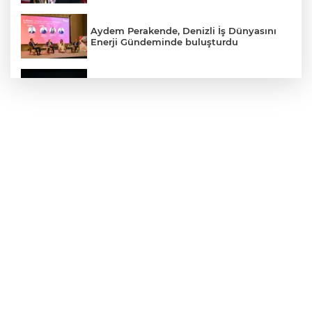
Aydem Perakende, Denizli İş Dünyasını
Enerji Gündeminde buluşturdu
Çameli’de Festival Coşkusu Yatırımların
Açılışıyla Taçlandı
Denizli Büyükşehir Belediyespor Kadın
Voleybol Takımı yeni sezon hazırlıklarına
başladı
Yukatel Denizli Basket, Egemen Güven
ve Mustafa Sami Yılmaz’la yola devam
dedi
Öğretmen Eyüp Özkan, Hayat Öykülerini
Üç Kitapta Buluşturdu