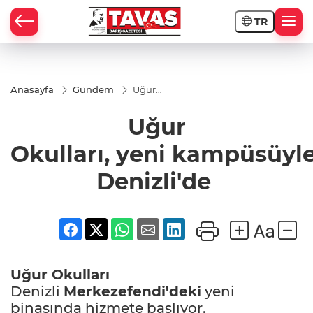
TR
Anasayfa
Gündem
Uğur
Okulları, yeni kampüsüyle
Denizli'de
Uğur
Okulları, yeni kampüsüyl
Denizli'de
Uğur Okulları
Denizli
Merkezefendi'deki
yeni
binasında hizmete başlıyor.