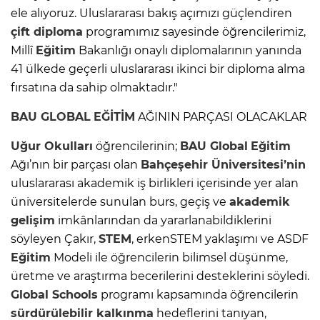
ele alıyoruz. Uluslararası bakış açımızı güçlendiren
çift diploma
programımız sayesinde öğrencilerimiz,
Millî
Eğitim
Bakanlığı onaylı diplomalarının yanında
41 ülkede geçerli uluslararası ikinci bir diploma alma
fırsatına da sahip olmaktadır."
BAU GLOBAL
EĞİTİM
AĞININ PARÇASI OLACAKLAR
Uğur Okulları
öğrencilerinin;
BAU Global
Eğitim
Ağı’nın bir parçası olan
Bahçeşehir Üniversitesi’nin
uluslararası akademik iş birlikleri içerisinde yer alan
üniversitelerde sunulan burs, geçiş ve
akademik
gelişim
imkânlarından da yararlanabildiklerini
söyleyen Çakır,
STEM
, erkenSTEM yaklaşımı ve ASDF
Eğitim
Modeli ile öğrencilerin bilimsel düşünme,
üretme ve araştırma becerilerini desteklerini söyledi.
Global Schools
programı kapsamında öğrencilerin
sürdürülebilir kalkınma
hedeflerini tanıyan,