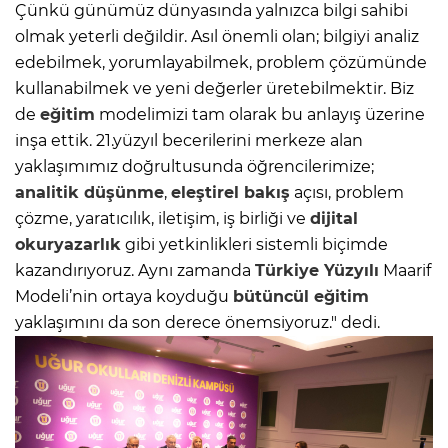
Çünkü günümüz dünyasında yalnızca bilgi sahibi
olmak yeterli değildir. Asıl önemli olan; bilgiyi analiz
edebilmek, yorumlayabilmek, problem çözümünde
kullanabilmek ve yeni değerler üretebilmektir. Biz
de
eğitim
modelimizi tam olarak bu anlayış üzerine
inşa ettik. 21.yüzyıl becerilerini merkeze alan
yaklaşımımız doğrultusunda öğrencilerimize;
analitik düşünme
,
eleştirel bakış
açısı, problem
çözme, yaratıcılık, iletişim, iş birliği ve
dijital
okuryazarlık
gibi yetkinlikleri sistemli biçimde
kazandırıyoruz. Aynı zamanda
Türkiye Yüzyılı
Maarif
Modeli’nin ortaya koyduğu
bütüncül
eğitim
yaklaşımını da son derece önemsiyoruz." dedi.