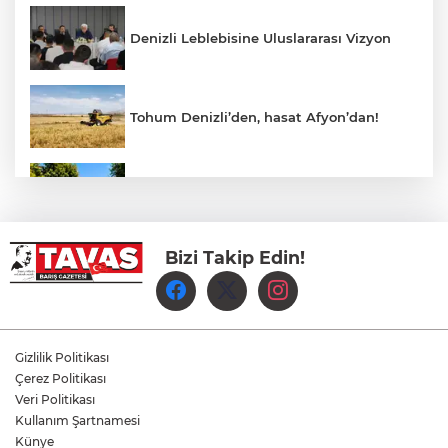
Denizli Leblebisine Uluslararası Vizyon
Tohum Denizli’den, hasat Afyon’dan!
Hükümet Caddesi'nde Tek Yön Dönemi
Yeniden Başladı
Bizi Takip Edin!
Yukatel Denizli Basket’in Süper Lig
Serüveni Aliağa’da Başlıyor
Aydem Perakende, Denizli İş Dünyasını
Gizlilik Politikası
Enerji Gündeminde buluşturdu
Çerez Politikası
Veri Politikası
Kullanım Şartnamesi
Çameli’de Festival Coşkusu Yatırımların
Açılışıyla Taçlandı
Künye