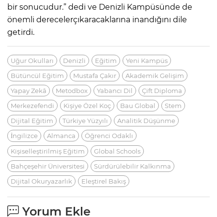
bir sonucudur.” dedi ve Denizli Kampüsünde de
önemli derecelerçıkaracaklarına inandığını dile
getirdi.
Uğur Okulları
Denizli
Eğitim
Yeni Kampüs
Bütüncül Eğitim
Mustafa Çakır
Akademik Gelişim
Yapay Zekâ
Metodbox
Yabancı Dil
Çift Diploma
Merkezefendi
Kişiye Özel Koç
Bau Global
Stem
Dijital Eğitim
Türkiye Yüzyılı
Analitik Düşünme
İngilizce
Almanca
Öğrenci Odaklı
Kişiselleştirilmiş Eğitim
Global Schools
Bahçeşehir Üniversitesi
Sürdürülebilir Kalkınma
Dijital Okuryazarlık
Eleştirel Bakış
Yorum Ekle