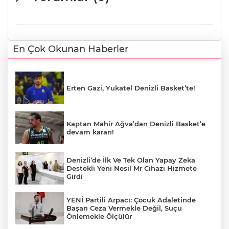
En Çok Okunan Haberler
Erten Gazi, Yukatel Denizli Basket’te!
Kaptan Mahir Ağva’dan Denizli Basket’e
devam kararı!
Denizli’de İlk Ve Tek Olan Yapay Zeka
Destekli Yeni Nesil Mr Cihazı Hizmete
Girdi
YENİ Partili Arpacı: Çocuk Adaletinde
Başarı Ceza Vermekle Değil, Suçu
Önlemekle Ölçülür