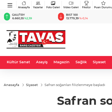
Anasayfa
Yazarlar
Foto Galeri
Video Galeri
Fikstür
Puan Durum
BIST 100
USD
13.779,39
%-0,14
47,6787
%0,18
Kültür Sanat
Asayiş
Magazin
Sağlık
Siyaset
Anasayfa
Siyaset
Safran soğanları filizlenmeye başladı
Safran so