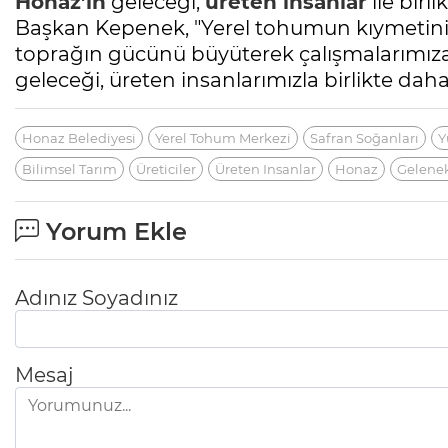
Honaz’ın
geleceği,
üreten insanlar
ile birl
Başkan Kepenek, "Yerel tohumun kıymetini 
toprağın gücünü büyüterek çalışmalarımıza
geleceği, üreten insanlarımızla birlikte daha
Honaz Belediyesi
Yerel Tohum Merkezi
Safran Soğanları
Y
Bilimsel Tarım
Üreticiler
Üreten Insanlar
Honaz
Gelenek
Yorum Ekle
Adınız Soyadınız
Mesaj