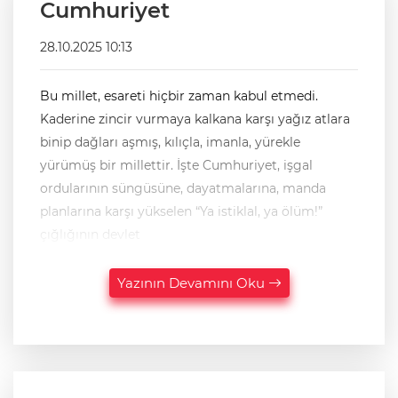
Cumhuriyet
28.10.2025 10:13
Bu millet, esareti hiçbir zaman kabul etmedi.
Kaderine zincir vurmaya kalkana karşı yağız atlara
binip dağları aşmış, kılıçla, imanla, yürekle
yürümüş bir millettir. İşte Cumhuriyet, işgal
ordularının süngüsüne, dayatmalarına, manda
planlarına karşı yükselen “Ya istiklal, ya ölüm!”
çığlığının devlet
Yazının Devamını Oku