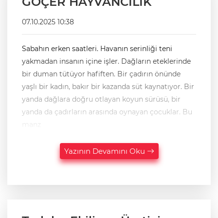
GÖÇER HAYVANCILIK
07.10.2025 10:38
Sabahın erken saatleri. Havanın serinliği teni
yakmadan insanın içine işler. Dağların eteklerinde
bir duman tütüyor hafiften. Bir çadırın önünde
yaşlı bir kadın, bakır bir kazanda süt kaynatıyor. Bir
yanda dağlara doğru otlayan koyun sürüsü, bir
yanda da çadırların arasında oynayan çocuklar. Bu
manz
Yazının Devamını Oku