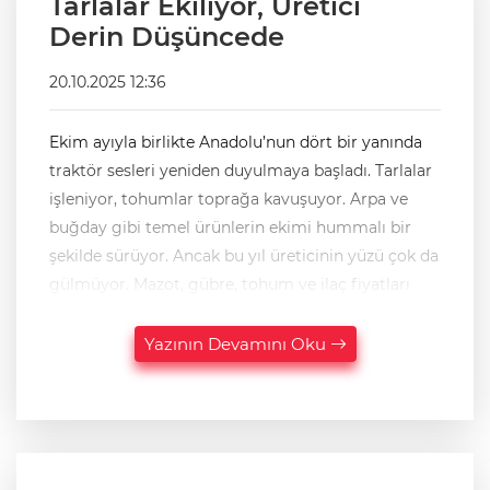
Tarlalar Ekiliyor, Üretici
Derin Düşüncede
20.10.2025 12:36
Ekim ayıyla birlikte Anadolu’nun dört bir yanında
traktör sesleri yeniden duyulmaya başladı. Tarlalar
işleniyor, tohumlar toprağa kavuşuyor. Arpa ve
buğday gibi temel ürünlerin ekimi hummalı bir
şekilde sürüyor. Ancak bu yıl üreticinin yüzü çok da
gülmüyor. Mazot, gübre, tohum ve ilaç fiyatları
Yazının Devamını Oku