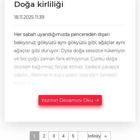
Doğa kirliliği
18.11.2025 11:39
Her sabah uyandığımızda pencereden dışarı
bakıyoruz; gökyüzü aynı gökyüzü gibi, ağaçlar aynı
ağaçlar gibi duruyor. Oysa doğa sessizce tükeniyor
ve biz çoğu zaman fark etmiyoruz. Çünkü doğa
ölürken bağırmaz, feryat etmez. Sadece yavaşça
çekilir… Nehirlerin suyu azalır, toprağın bereketi
kaçar, ku
Yazının Devamını Oku
1
2
3
4
5
...
Infinity
»