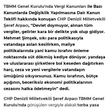
TBMM Genel Kurulu'nda
Vergi Kanunları
ile Bazı
Kanunlarda Değişiklik Yapılmasına Dair Kanun
Teklifi hakkında konuşan
CHP Denizli Milletvekili
Şeref Arpacı
, “Devlet doymuyor, alınan tüm
vergiler, gelirler kara bir delikte yok olup gidiyor.
Mehmet Şimşek, sıkı para politikasıyla
vatandaşa aslan kesilirken, maliye
politikalarında yani kamu israfını önleme
noktasında süt dökmüş kediye dönüyor. yandaşa
ve uluslararası şirketlere bol keseden dağıtırken
harç, ceza ve yeni vergilerle vatandaşın
ümüğünü sıkıyorsunuz. Kamu israfının, bütçe
açığının, beceriksiz ekonomi politikalarının
cezasını halka ödetmeyin” dedi.
CHP Denizli Milletvekili
Şeref Arpacı
TBMM Genel
Kurulu’nda
görüşülen vergiyle alakalı
torba yasa