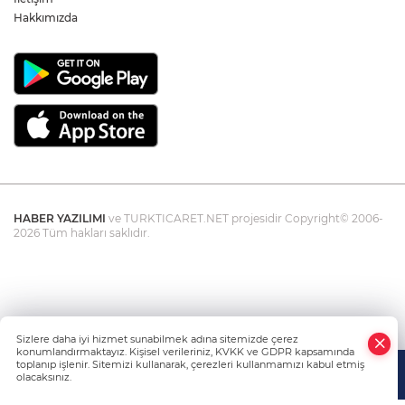
Hakkımızda
HABER YAZILIMI
ve TURKTICARET.NET projesidir Copyright© 2006-
2026 Tüm hakları saklıdır.
Sizlere daha iyi hizmet sunabilmek adına sitemizde çerez
konumlandırmaktayız. Kişisel verileriniz, KVKK ve GDPR kapsamında
toplanıp işlenir. Sitemizi kullanarak, çerezleri kullanmamızı kabul etmiş
olacaksınız.
Anasayfa
Haber Ara
Yazarlar