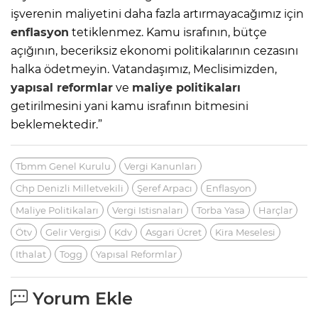
işverenin maliyetini daha fazla artırmayacağımız için
enflasyon
tetiklenmez. Kamu israfının, bütçe
açığının, beceriksiz ekonomi politikalarının cezasını
halka ödetmeyin. Vatandaşımız, Meclisimizden,
yapısal reformlar
ve
maliye politikaları
getirilmesini yani kamu israfının bitmesini
beklemektedir.”
Tbmm Genel Kurulu
Vergi Kanunları
Chp Denizli Milletvekili
Şeref Arpacı
Enflasyon
Maliye Politikaları
Vergi Istisnaları
Torba Yasa
Harçlar
Ötv
Gelir Vergisi
Kdv
Asgari Ücret
Kira Meselesi
Ithalat
Togg
Yapısal Reformlar
Yorum Ekle