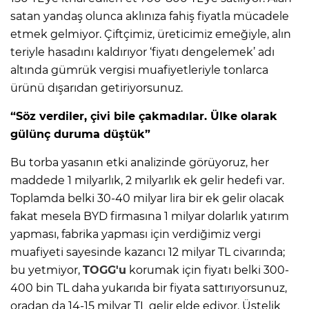
satan yandaş olunca aklınıza fahiş fiyatla mücadele
etmek gelmiyor. Çiftçimiz, üreticimiz emeğiyle, alın
teriyle hasadını kaldırıyor ‘fiyatı dengelemek’ adı
altında gümrük vergisi muafiyetleriyle tonlarca
ürünü dışarıdan getiriyorsunuz.
“Söz verdiler, çivi bile çakmadılar. Ülke olarak
gülünç duruma düştük”
Bu torba yasanın etki analizinde görüyoruz, her
maddede 1 milyarlık, 2 milyarlık ek gelir hedefi var.
Toplamda belki 30-40 milyar lira bir ek gelir olacak
fakat mesela BYD firmasına 1 milyar dolarlık yatırım
yapması, fabrika yapması için verdiğimiz vergi
muafiyeti sayesinde kazancı 12 milyar TL civarında;
bu yetmiyor,
TOGG'u
korumak için fiyatı belki 300-
400 bin TL daha yukarıda bir fiyata sattırıyorsunuz,
oradan da 14-15 milyar TL gelir elde ediyor. Üstelik