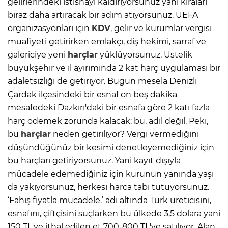
gelirlerindeki istisnayı kaldırıyorsunuz yani kiraları
biraz daha artıracak bir adım atıyorsunuz. UEFA
organizasyonları için
KDV
, gelir ve kurumlar vergisi
muafiyeti getirirken emlakçı, diş hekimi, sarraf ve
galericiye yeni
harçlar
yüklüyorsunuz. Üstelik
büyükşehir ve il ayırımında 2 kat harç uygulaması bir
adaletsizliği de getiriyor. Bugün mesela Denizli
Çardak ilçesindeki bir esnaf on beş dakika
mesafedeki Dazkırı'daki bir esnafa göre 2 katı fazla
harç ödemek zorunda kalacak; bu, adil değil. Peki,
bu
harçlar
neden getiriliyor? Vergi vermediğini
düşündüğünüz bir kesimi denetleyemediğiniz için
bu harçları getiriyorsunuz. Yani kayıt dışıyla
mücadele edemediğiniz için kurunun yanında yaşı
da yakıyorsunuz, herkesi harca tabi tutuyorsunuz.
‘Fahiş fiyatla mücadele.’ adı altında Türk üreticisini,
esnafını, çiftçisini suçlarken bu ülkede 3,5 dolara yani
150 TL'ye ithal edilen et 700-800 TL'ye satılıyor. Alan