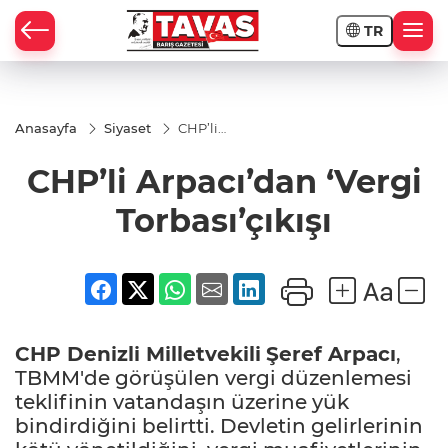
TR
Anasayfa
Siyaset
CHP’li
Arpacı’dan
‘Vergi
CHP’li Arpacı’dan ‘Vergi
Torbası’çıkışı
Torbası’çıkışı
CHP Denizli Milletvekili
Şeref Arpacı
,
TBMM'de görüşülen vergi düzenlemesi
teklifinin vatandaşın üzerine yük
bindirdiğini belirtti. Devletin gelirlerinin