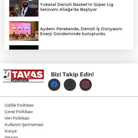
Yukatel Denizli Basket’in Süper Lig
Serüveni Aliağa’da Başlıyor
Aydem Perakende, Denizli İş Dünyasını
Enerji Gündeminde buluşturdu
Çameli’de Festival Coşkusu Yatırımların
Açılışıyla Taçlandı
Bizi Takip Edin!
Denizli Büyükşehir Belediyespor Kadın
Voleybol Takımı yeni sezon hazırlıklarına
başladı
Yukatel Denizli Basket, Egemen Güven
ve Mustafa Sami Yılmaz’la yola devam
Gizlilik Politikası
dedi
Çerez Politikası
Veri Politikası
Kullanım Şartnamesi
Öğretmen Eyüp Özkan, Hayat Öykülerini
Üç Kitapta Buluşturdu
Künye
İletişim