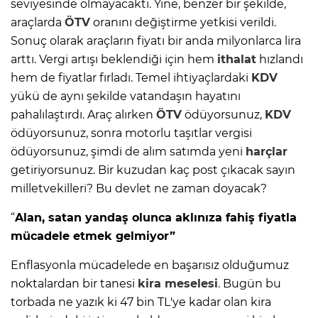
seviyesinde olmayacaktı. Yine, benzer bir şekilde,
araçlarda
ÖTV
oranını değiştirme yetkisi verildi.
Sonuç olarak araçların fiyatı bir anda milyonlarca lira
arttı. Vergi artışı beklendiği için hem
ithalat
hızlandı
hem de fiyatlar fırladı. Temel ihtiyaçlardaki
KDV
yükü de aynı şekilde vatandaşın hayatını
pahalılaştırdı. Araç alırken
ÖTV
ödüyorsunuz,
KDV
ödüyorsunuz, sonra motorlu taşıtlar vergisi
ödüyorsunuz, şimdi de alım satımda yeni
harçlar
getiriyorsunuz. Bir kuzudan kaç post çıkacak sayın
milletvekilleri? Bu devlet ne zaman doyacak?
“
Alan, satan yandaş olunca aklınıza fahiş fiyatla
mücadele etmek gelmiyor”
Enflasyonla mücadelede en başarısız olduğumuz
noktalardan bir tanesi
kira meselesi
. Bugün bu
torbada ne yazık ki 47 bin TL'ye kadar olan kira