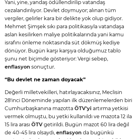
Yani, yine, yandaş ödüllendirilip vatandaş
cezalandırılıyor. Devlet doymuyor; alınan tüm
vergiler, gelirler kara bir delikte yok olup gidiyor.
Mehmet Şimşek sıkı para politikasıyla vatandaşa
aslan kesilirken maliye politikalarında yani kamu
israfını önleme noktasında süt dökmüş kediye
dönüyor. Bugün karşı karşıya olduğumuz tablo
şunu net biçimde gösteriyor: Vergi sebep,
enflasyon
sonuçtur.
“Bu devlet ne zaman doyacak”
Değerli milletvekilleri, hatırlayacaksınız, Meclisin
28'inci Döneminde yapılan ilk düzenlemelerden biri
Cumhurbaşkanına mazotta
ÖTV'yi
artırma yetkisi
vermek olmuştu, bu yetki kullanıldı ve mazota 12 ila
15 lira arası
ÖTV
getirildi. Bugün mazot 60 lira değil
de 40-45 lira olsaydı,
enflasyon
da bugünkü